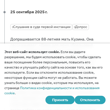
25 сентября 2025 г.
Слушание в суде первой инстанции
Допрос
Допрашивается 88-летняя мать Кузина. Она
рассказывает: «Дима для меня образцовый
сын, о котором можно только мечтать, —
Этот веб-сайт использует cookie.
Если вы дадите
внимательный, готовый сделать для меня все.
разрешение, мы будем использовать cookie, чтобы сделать
ваше посещение более персональным, повысить его
После тяжелой операции я стала инвалидом
качество и улучшать работу сайта на основе того, как вы его
II группы, у меня множество хронических
используете. Если вы отклоните использование cookie,
заболеваний, проблема с памятью очень
некоторые функции сайта могут не работать. Вы можете
большая. Все это только усугубилось после
узнать больше о видах cookie, которые мы используем, на
дважды перенесенного ковида. По состоянию
странице
Политика конфиденциальности и использования
здоровья нуждаюсь в уходе, Дима ежедневно
cookie
.
меня навещает, делает все по дому, ходит
Принять
Отклонить
в магазин, водит меня по врачам. И круглый год
после работы он ежедневно ездит в деревню,