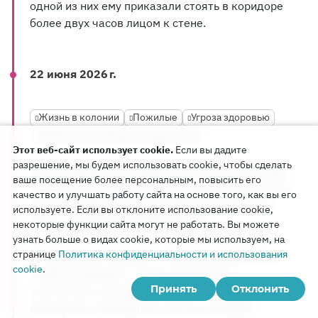
одной из них ему приказали стоять в коридоре
более двух часов лицом к стене.
22 июня 2026 г.
Жизнь в колонии
Пожилые
Угроза здоровью
Ограничение права на медпомощь
Этот веб-сайт использует cookie.
Если вы дадите
разрешение, мы будем использовать cookie, чтобы сделать
64-летний Олег Катамов числится в отряде для
ваше посещение более персональным, повысить его
пенсионеров, однако его заставляют выполнять
качество и улучшать работу сайта на основе того, как вы его
работы по уборке. Верующему не разрешают
используете. Если вы отклоните использование cookie,
иметь личный экземпляр Библии.
некоторые функции сайта могут не работать. Вы можете
узнать больше о видах cookie, которые мы используем, на
странице
Политика конфиденциальности и использования
С получением лекарств ситуация ухудшилась:
cookie
.
теперь их выдают только на три дня,
Принять
Отклонить
а не на пять, как раньше, а чтобы получить
препараты, приходится стоять в очереди