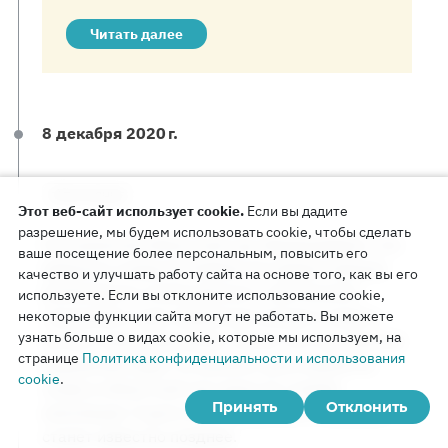
Читать далее
8 декабря 2020 г.
Апелляция
Этот веб-сайт использует cookie.
Если вы дадите
разрешение, мы будем использовать cookie, чтобы сделать
Костромской областной суд обнаруживает, что
ваше посещение более персональным, повысить его
адвокату супругов Райман не предоставлена
качество и улучшать работу сайта на основе того, как вы его
возможность ознакомиться с протоколом
используете. Если вы отклоните использование cookie,
слушаний в суде первой инстанции и подать
некоторые функции сайта могут не работать. Вы можете
узнать больше о видах cookie, которые мы используем, на
на него свои замечания. После того как данное
странице
Политика конфиденциальности и использования
нарушение будет устранено, дело вернется
cookie
.
снова в областной суд сразу на стадию
Принять
Отклонить
апелляции. О дате апелляционного слушания
станет известно позднее.