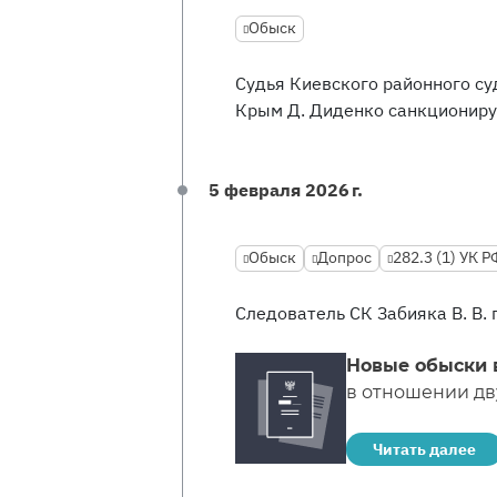
Обыск
Судья Киевского районного с
Крым Д. Диденко санкциониру
5 февраля 2026 г.
Обыск
Допрос
282.3 (1) УК Р
Следователь СК Забияка В. В.
Новые обыски 
в отношении д
Читать далее