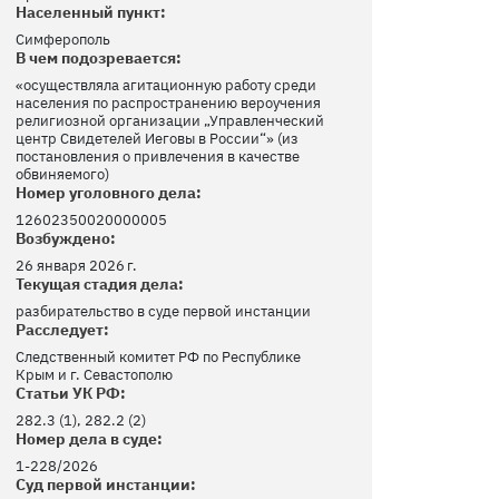
Населенный пункт:
Симферополь
В чем подозревается:
«осуществляла агитационную работу среди
населения по распространению вероучения
религиозной организации „Управленческий
центр Свидетелей Иеговы в России“» (из
постановления о привлечения в качестве
обвиняемого)
Номер уголовного дела:
12602350020000005
Возбуждено:
26 января 2026 г.
Текущая стадия дела:
разбирательство в суде первой инстанции
Расследует:
Следственный комитет РФ по Республике
Крым и г. Севастополю
Статьи УК РФ:
282.3 (1), 282.2 (2)
Номер дела в суде:
1-228/2026
Суд первой инстанции: