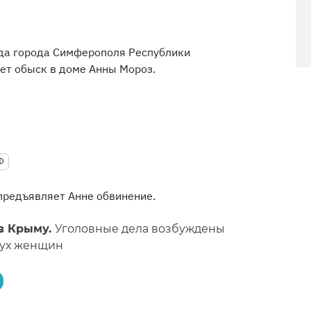
уда города Симферополя Республики
ет обыск в доме Анны Мороз.
Ф
 предъявляет Анне обвинение.
в Крыму.
Уголовные дела возбуждены
вух женщин