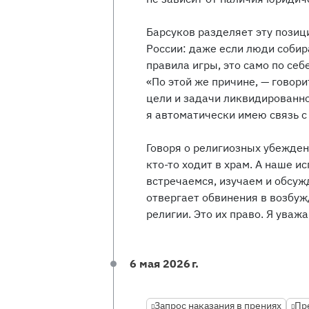
Барсуков разделяет эту пози
России: даже если люди соби
правила игры, это само по себ
«По этой же причине, — говори
цели и задачи ликвидированно
я автоматически имею связь с
Говоря о религиозных убеждени
кто-то ходит в храм. А наше и
встречаемся, изучаем и обсуж
отвергает обвинения в возбу
религии. Это их право. Я уваж
6 мая 2026 г.
Запрос наказания в прениях
Пр