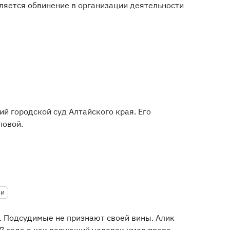
ляется обвинение в организации деятельности
ий городской суд Алтайского края. Его
повой.
ии
. Подсудимые не признают своей вины. Алик
7 года я как верующий человек имел право