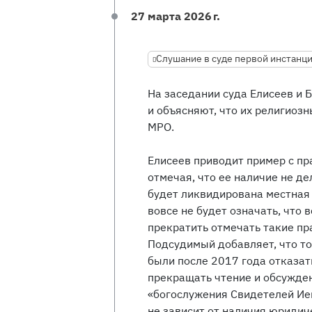
27 марта 2026 г.
Слушание в суде первой инстанц
На заседании суда Елисеев и 
и объясняют, что их религиоз
МРО.
Елисеев приводит пример с пр
отмечая, что ее наличие не де
будет ликвидирована местная 
вовсе не будет означать, что
прекратить отмечать такие пр
Подсудимый добавляет, что то
были после 2017 года отказать
прекращать чтение и обсужде
«богослужения Свидетелей Иег
не зависит от наличия юридич