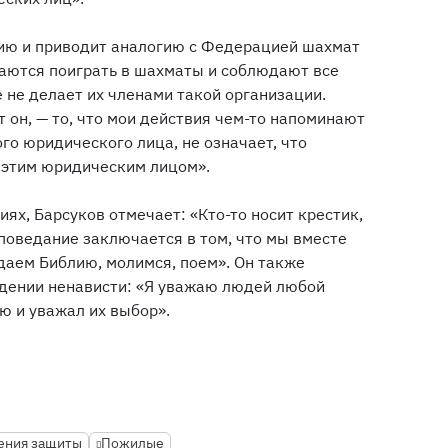
цию и приводит аналогию с Федерацией шахмат
раются поиграть в шахматы и соблюдают все
е не делает их членами такой организации.
т он, — то, что мои действия чем-то напоминают
го юридического лица, не означает, что
 этим юридическим лицом».
ях, Барсуков отмечает: «Кто-то носит крестик,
споведание заключается в том, что мы вместе
даем Библию, молимся, поем». Он также
ждении ненависти: «Я уважаю людей любой
аю и уважал их выбор».
ения защиты
Пожилые