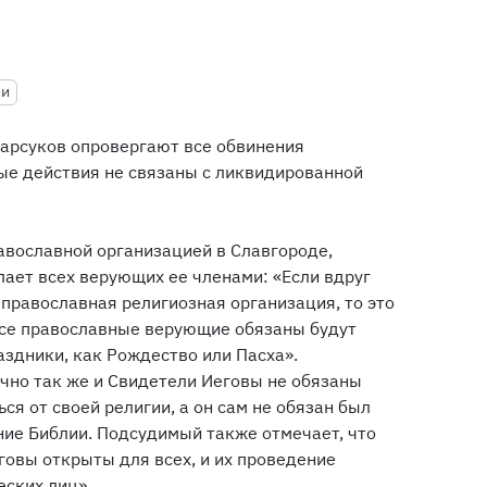
ии
Барсуков опровергают все обвинения
ные действия не связаны с ликвидированной
авославной организацией в Славгороде,
лает всех верующих ее членами: «Если вдруг
православная религиозная организация, то это
 все православные верующие обязаны будут
аздники, как Рождество или Пасха».
чно так же и Свидетели Иеговы не обязаны
ся от своей религии, а он сам не обязан был
ние Библии. Подсудимый также отмечает, что
овы открыты для всех, и их проведение
еских лиц».