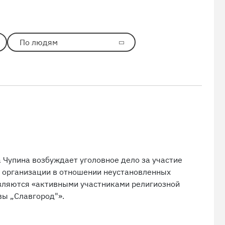
По людям
 Чупина возбуждает уголовное дело за участие
й организации в отношении неустановленных
являются «активными участниками религиозной
вы „Славгород"».