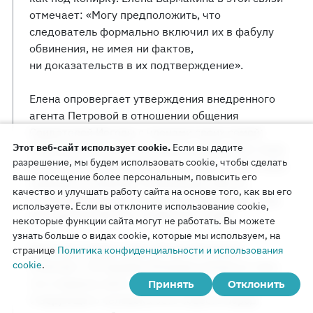
отмечает: «Могу предположить, что
следователь формально включил их в фабулу
обвинения, не имея ни фактов,
ни доказательств в их подтверждение».
Елена опровергает утверждения внедренного
агента Петровой в отношении общения
Свидетелей Иеговы с членами своих семей:
Этот веб-сайт использует cookie.
Если вы дадите
«Мои близкие родственники не разделяют моих
разрешение, мы будем использовать cookie, чтобы сделать
религиозных убеждений, но у меня с ними очень
ваше посещение более персональным, повысить его
хорошие отношения. Я проживаю вместе
качество и улучшать работу сайта на основе того, как вы его
со своей бабушкой, которой в следующем году
используете. Если вы отклоните использование cookie,
исполнится 100 лет, и забочусь о ней».
некоторые функции сайта могут не работать. Вы можете
узнать больше о видах cookie, которые мы используем, на
Выступая перед судом, Игорь Лончаков
странице
Политика конфиденциальности и использования
cookie
.
отмечает: «Я ощущаю большую пользу от того,
что стараюсь жить так, как записано в Библии.
Принять
Отклонить
У верующего человека есть совесть перед