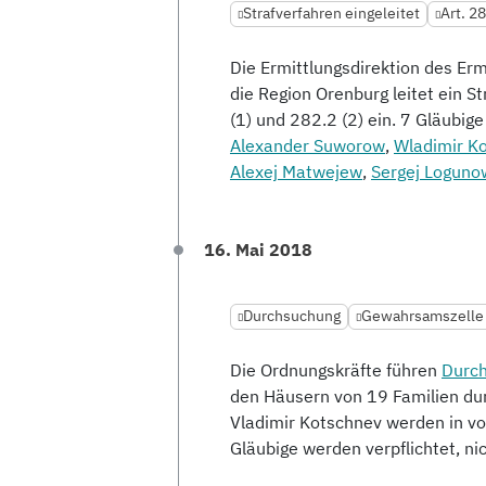
Strafverfahren eingeleitet
Art. 2
Die Ermittlungsdirektion des Er
die Region Orenburg leitet ein 
(1) und 282.2 (2) ein. 7 Gläubig
Alexander Suworow
,
Wladimir K
Alexej Matwejew
,
Sergej Loguno
16. Mai 2018
Durchsuchung
Gewahrsamszelle 
Die Ordnungskräfte führen
Durc
den Häusern von 19 Familien du
Vladimir Kotschnev werden in v
Gläubige werden verpflichtet, ni