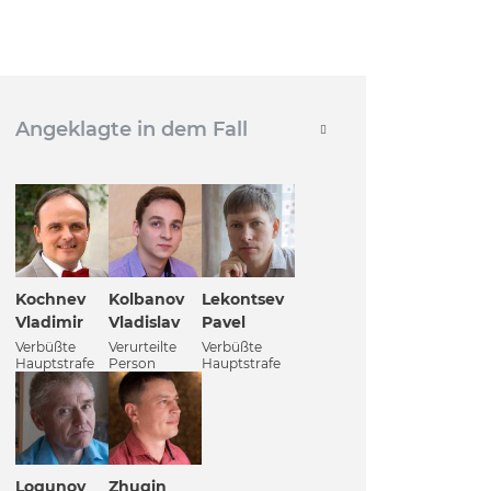
Angeklagte in dem Fall
Kochnev
Kolbanov
Lekontsev
Vladimir
Vladislav
Pavel
Verbüßte
Verurteilte
Verbüßte
Hauptstrafe
Person
Hauptstrafe
Logunov
Zhugin