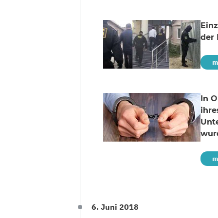
Einz
der
m
In 
ihre
Unte
wurd
m
6. Juni 2018