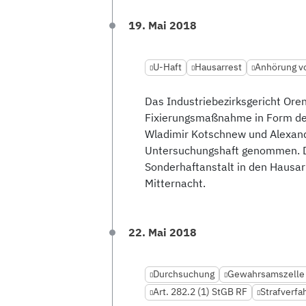
19. Mai 2018
U-Haft
Hausarrest
Anhörung vo
Das Industriebezirksgericht Oren
Fixierungsmaßnahme in Form der 
Wladimir Kotschnew und Alexande
Untersuchungshaft genommen. Da
Sonderhaftanstalt in den Hausar
Mitternacht.
22. Mai 2018
Durchsuchung
Gewahrsamszelle 
Art. 282.2 (1) StGB RF
Strafverfa