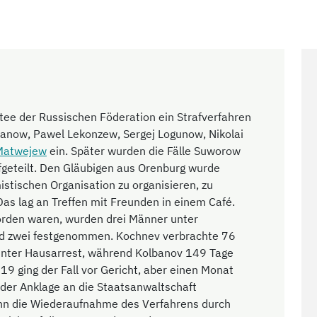
tee der Russischen Föderation ein Strafverfahren
anow, Pawel Lekonzew, Sergej Logunow, Nikolai
 Matwejew
ein. Später wurden die Fälle Suworow
geteilt. Den Gläubigen aus Orenburg wurde
istischen Organisation zu organisieren, zu
 Das lag an Treffen mit Freunden in einem Café.
den waren, wurden drei Männer unter
nd zwei festgenommen. Kochnev verbrachte 76
unter Hausarrest, während Kolbanov 149 Tage
9 ging der Fall vor Gericht, aber einen Monat
 der Anklage an die Staatsanwaltschaft
nn die Wiederaufnahme des Verfahrens durch