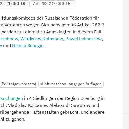
82.2 (1) StGB RF
Art. 282.2 (2) StGB RF
mittlungskomitees der Russischen Föderation für
Strafverfahren wegen Glaubens gemäß Artikel 282.2
e werden auf einmal zu Angeklagten in diesem Fall:
otschnew
,
Wladislaw Kolbanow
,
Pawel Lekontsew
,
w
und
Nikolai Schugin
.
(Polizeigewahrsam)
Haftverschonung gegen Auflagen
hsuchungen
in 4 Siedlungen der Region Orenburg in
rch. Vladislav Kolbanov, Aleksandr Suworow und
orübergehende Haftanstalten gebracht, und andere
cht zu gehen.