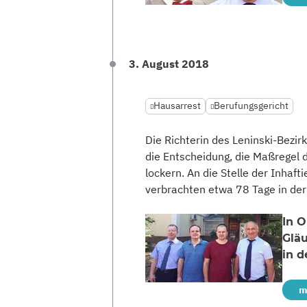
3. August 2018
Hausarrest
Berufungsgericht
Die Richterin des Leninski-Bezir
die Entscheidung, die Maßregel
lockern. An die Stelle der Inhaft
verbrachten etwa 78 Tage in der
In 
Glä
in d
m