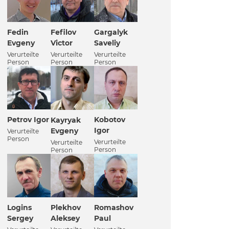
Fedin
Fefilov
Gargalyk
Evgeny
Victor
Saveliy
Verurteilte
Verurteilte
Verurteilte
Person
Person
Person
Petrov Igor
Kobotov
Kayryak
Igor
Evgeny
Verurteilte
Person
Verurteilte
Verurteilte
Person
Person
Logins
Plekhov
Romashov
Sergey
Aleksey
Paul