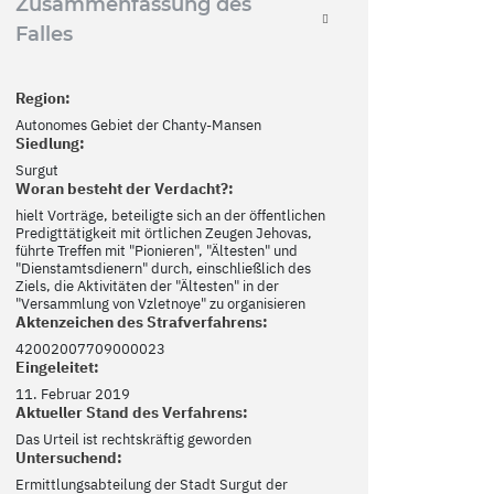
Zusammenfassung des
Falles
Region:
Autonomes Gebiet der Chanty-Mansen
Siedlung:
Surgut
Woran besteht der Verdacht?:
hielt Vorträge, beteiligte sich an der öffentlichen
Predigttätigkeit mit örtlichen Zeugen Jehovas,
führte Treffen mit "Pionieren", "Ältesten" und
"Dienstamtsdienern" durch, einschließlich des
Ziels, die Aktivitäten der "Ältesten" in der
"Versammlung von Vzletnoye" zu organisieren
Aktenzeichen des Strafverfahrens:
42002007709000023
Eingeleitet:
11. Februar 2019
Aktueller Stand des Verfahrens:
Das Urteil ist rechtskräftig geworden
Untersuchend:
Ermittlungsabteilung der Stadt Surgut der