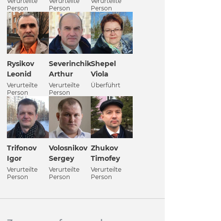
Verurteilte
Verurteilte
Verurteilte
Person
Person
Person
Rysikov
Severinchik
Shepel
Leonid
Arthur
Viola
Verurteilte
Verurteilte
Überführt
Person
Person
Trifonov
Volosnikov
Zhukov
Igor
Sergey
Timofey
Verurteilte
Verurteilte
Verurteilte
Person
Person
Person