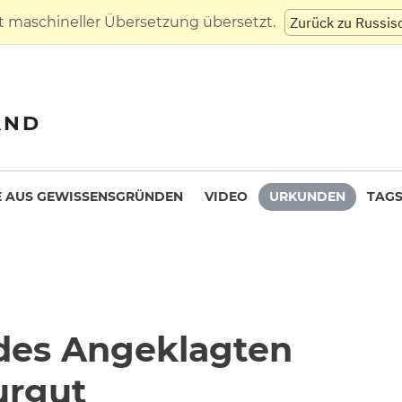
t maschineller Übersetzung übersetzt.
Zurück zu Russis
AND
 AUS GEWISSENSGRÜNDEN
VIDEO
URKUNDEN
TAG
 des Angeklagten
urgut