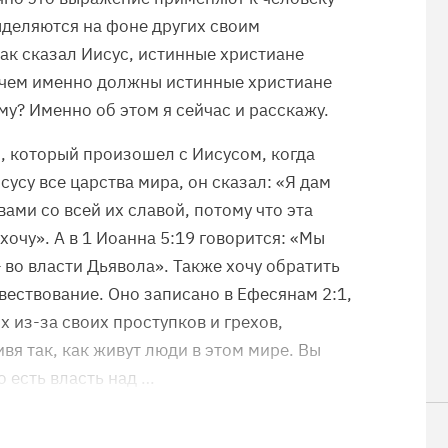
ыделяются на фоне других своим
ак сказал Иисус, истинные христиане
 чем именно должны истинные христиане
му? Именно об этом я сейчас и расскажу.
, который произошел с Иисусом, когда
усу все царства мира, он сказал: «Я дам
вами со всей их славой, потому что эта
 хочу». А в 1 Иоанна 5:19 говорится: «Мы
— во власти Дьявола». Также хочу обратить
вествование. Оно записано в Ефесянам 2:1,
х из-за своих проступков и грехов,
вя так, как живут люди в этом мире. Вы
 есть власть над …