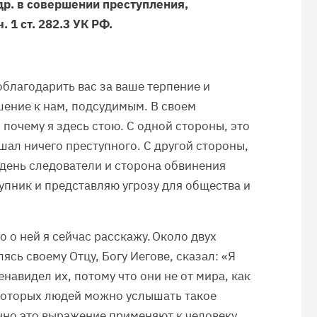
р. в совершении преступления,
. 1 ст. 282.3 УК РФ.
облагодарить вас за ваше терпение и
ение к нам, подсудимым. В своем
 почему я здесь стою. С одной стороны, это
шал ничего преступного. С другой стороны,
 день следователи и сторона обвинения
упник и представляю угрозу для общества и
о о ней я сейчас расскажу. Около двух
ясь своему Отцу, Богу Иегове, сказал: «Я
енавидел их, потому что они не от мира, как
некоторых людей можно услышать такое
чно это выражение применяют к человеку