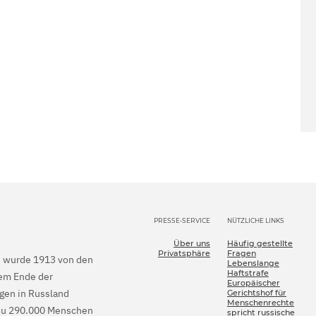
PRESSE-SERVICE
NÜTZLICHE LINKS
Über uns
Häufig gestellte
Privatsphäre
Fragen
en wurde 1913 von den
Lebenslange
Haftstrafe
dem Ende der
Europäischer
gen in Russland
Gerichtshof für
Menschenrechte
is zu 290.000 Menschen
spricht russische