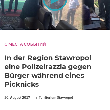
0
seconds
of
0
С МЕСТА СОБЫТИЙ
seconds
In der Region Stawropol
eine Polizeirazzia gegen
Bürger während eines
Picknicks
30. August 2017
Territorium Stawropol