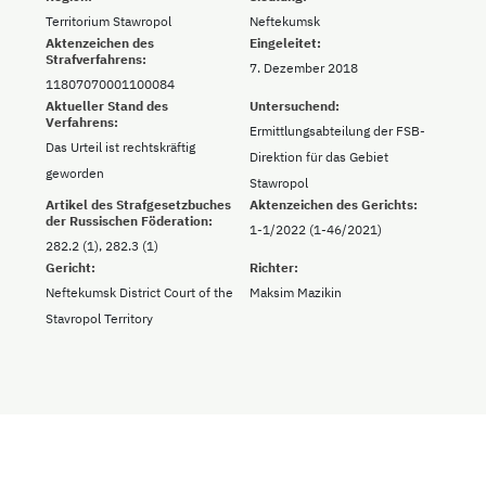
Territorium Stawropol
Neftekumsk
Aktenzeichen des
Eingeleitet:
Strafverfahrens:
7. Dezember 2018
11807070001100084
Aktueller Stand des
Untersuchend:
Verfahrens:
Ermittlungsabteilung der FSB-
Das Urteil ist rechtskräftig
Direktion für das Gebiet
geworden
Stawropol
Artikel des Strafgesetzbuches
Aktenzeichen des Gerichts:
der Russischen Föderation:
1-1/2022 (1-46/2021)
282.2 (1), 282.3 (1)
Gericht:
Richter:
Neftekumsk District Court of the
Maksim Mazikin
Stavropol Territory