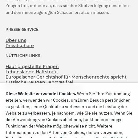
Zeugen frei, ordnete an, dass sie ihre Strafverfolgung einstellen
und den ihnen zugefügten Schaden ersetzen müssen.
PRESSE-SERVICE
Über uns
Privatsphäre
NÜTZLICHE LINKS
Häufig gestellte Fragen
Lebenslange Haftstrafe
Europäischer Gerichtshof für Menschenrechte spricht
russische Zeugen Jehovas frei
75. Jahrestag der Operation North
Diese Website verwendet Cookies.
Wenn Sie Ihre Zustimmung
erteilen, verwenden wir Cookies, um Ihren Besuch persönlicher
zu gestalten, seine Qualität zu verbessern und die Leistung der
Website zu verbessern, je nachdem, wie Sie sie nutzen. Wenn Sie
die Verwendung von Cookies ablehnen, funktionieren einige
Funktionen der Website möglicherweise nicht. Weitere
Informationen zu den Arten von Cookies, die wir verwenden,
Copyright © 2026