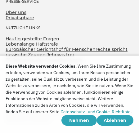
PRESSE-SERVICE
Über uns
Privatsphäre
NÜTZLICHE LINKS
Häufig gestellte Fragen
Lebenslange Haftstrafe
Europäischer Gerichtshof für Menschenrechte spricht
russische Zeugen Jehovas frei
75. Jahrestag der Operation North
Diese Website verwendet Cookies.
Wenn Sie Ihre Zustimmung
erteilen, verwenden wir Cookies, um Ihren Besuch persönlicher
zu gestalten, seine Qualität zu verbessern und die Leistung der
Website zu verbessern, je nachdem, wie Sie sie nutzen. Wenn Sie
die Verwendung von Cookies ablehnen, funktionieren einige
Funktionen der Website möglicherweise nicht. Weitere
Informationen zu den Arten von Cookies, die wir verwenden,
Copyright © 2026
finden Sie auf unserer Seite
Datenschutz- und Cookie-Richtlinie
.
Watch Tower Bible and Tract Society of Korea.
Nehmen
Ablehnen
Alle Rechte vorbehalten.