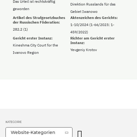
Das Urteil ist rechtskräftig
Direktion Russlands für das
geworden
Gebiet Iwanowo
Artikel des Strafgesetzbuches
Aktenzeichen des Gerichts:
der Russischen Föderation:
1-10/2024 (1-66/2023; 1-
282.2 (1)
459/2022)
Gericht erster Instanz:
Richter am Gericht erster
Instanz:
Kineshma City Court for the
Yevgeniy Krotov
Ivanovo Region
KATEGORIE
Website-Kategorien