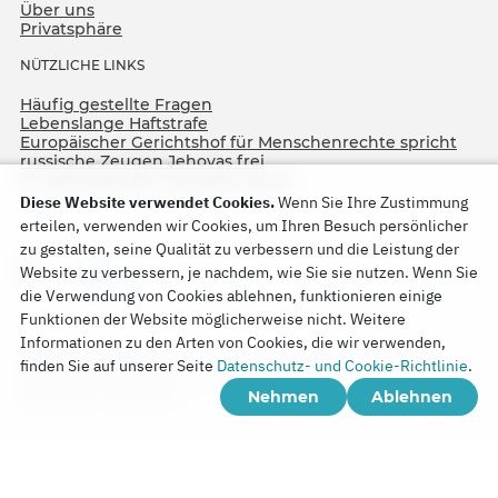
Über uns
Privatsphäre
NÜTZLICHE LINKS
Häufig gestellte Fragen
Lebenslange Haftstrafe
Europäischer Gerichtshof für Menschenrechte spricht
russische Zeugen Jehovas frei
75. Jahrestag der Operation North
Diese Website verwendet Cookies.
Wenn Sie Ihre Zustimmung
erteilen, verwenden wir Cookies, um Ihren Besuch persönlicher
zu gestalten, seine Qualität zu verbessern und die Leistung der
Website zu verbessern, je nachdem, wie Sie sie nutzen. Wenn Sie
die Verwendung von Cookies ablehnen, funktionieren einige
Funktionen der Website möglicherweise nicht. Weitere
Informationen zu den Arten von Cookies, die wir verwenden,
Copyright © 2026
finden Sie auf unserer Seite
Datenschutz- und Cookie-Richtlinie
.
Watch Tower Bible and Tract Society of Korea.
Nehmen
Ablehnen
Alle Rechte vorbehalten.