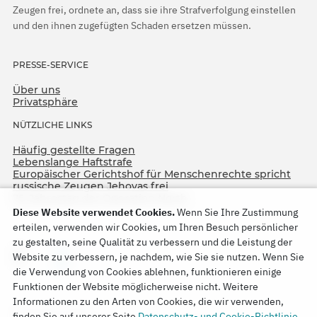
Zeugen frei, ordnete an, dass sie ihre Strafverfolgung einstellen
und den ihnen zugefügten Schaden ersetzen müssen.
PRESSE-SERVICE
Über uns
Privatsphäre
NÜTZLICHE LINKS
Häufig gestellte Fragen
Lebenslange Haftstrafe
Europäischer Gerichtshof für Menschenrechte spricht
russische Zeugen Jehovas frei
75. Jahrestag der Operation North
Diese Website verwendet Cookies.
Wenn Sie Ihre Zustimmung
erteilen, verwenden wir Cookies, um Ihren Besuch persönlicher
zu gestalten, seine Qualität zu verbessern und die Leistung der
Website zu verbessern, je nachdem, wie Sie sie nutzen. Wenn Sie
die Verwendung von Cookies ablehnen, funktionieren einige
Funktionen der Website möglicherweise nicht. Weitere
Informationen zu den Arten von Cookies, die wir verwenden,
Copyright © 2026
finden Sie auf unserer Seite
Datenschutz- und Cookie-Richtlinie
.