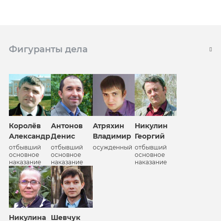
Фигуранты дела
Королёв
Антонов
Атряхин
Никулин
Александр
Денис
Владимир
Георгий
отбывший
отбывший
осужденный
отбывший
основное
основное
основное
наказание
наказание
наказание
Никулина
Шевчук