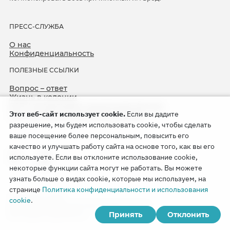
ПРЕСС-СЛУЖБА
О нас
Конфиденциальность
ПОЛЕЗНЫЕ ССЫЛКИ
Вопрос – ответ
Жизнь в колонии
ЕСПЧ оправдывает Свидетелей Иеговы
Этот веб-сайт использует cookie.
Если вы дадите
75-я годовщина операции «Север»
разрешение, мы будем использовать cookie, чтобы сделать
ваше посещение более персональным, повысить его
качество и улучшать работу сайта на основе того, как вы его
используете. Если вы отклоните использование cookie,
некоторые функции сайта могут не работать. Вы можете
узнать больше о видах cookie, которые мы используем, на
странице
Политика конфиденциальности и использования
Copyright © 2026
cookie
.
Watch Tower Bible and Tract Society of Korea.
Принять
Отклонить
Все права сохраняются.