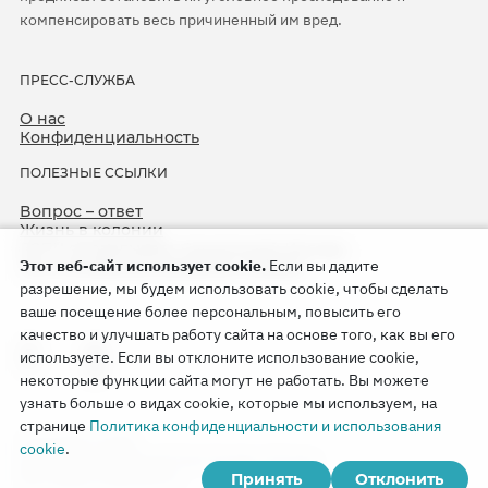
компенсировать весь причиненный им вред.
ПРЕСС-СЛУЖБА
О нас
Конфиденциальность
ПОЛЕЗНЫЕ ССЫЛКИ
Вопрос – ответ
Жизнь в колонии
ЕСПЧ оправдывает Свидетелей Иеговы
Этот веб-сайт использует cookie.
Если вы дадите
75-я годовщина операции «Север»
разрешение, мы будем использовать cookie, чтобы сделать
ваше посещение более персональным, повысить его
качество и улучшать работу сайта на основе того, как вы его
используете. Если вы отклоните использование cookie,
некоторые функции сайта могут не работать. Вы можете
узнать больше о видах cookie, которые мы используем, на
странице
Политика конфиденциальности и использования
Copyright © 2026
cookie
.
Watch Tower Bible and Tract Society of Korea.
Принять
Отклонить
Все права сохраняются.