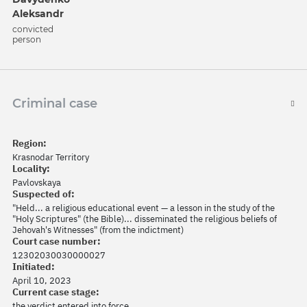
Aleksandr
convicted
person
Criminal case
Region:
Krasnodar Territory
Locality:
Pavlovskaya
Suspected of:
"Held... a religious educational event — a lesson in the study of the
"Holy Scriptures" (the Bible)... disseminated the religious beliefs of
Jehovah's Witnesses" (from the indictment)
Court case number:
12302030030000027
Initiated:
April 10, 2023
Current case stage:
the verdict entered into force