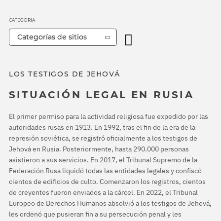
CATEGORÍA
Categorías de sitios
LOS TESTIGOS DE JEHOVÁ
SITUACIÓN LEGAL EN RUSIA
El primer permiso para la actividad religiosa fue expedido por las
autoridades rusas en 1913. En 1992, tras el fin de la era de la
represión soviética, se registró oficialmente a los testigos de
Jehová en Rusia. Posteriormente, hasta 290.000 personas
asistieron a sus servicios. En 2017, el Tribunal Supremo de la
Federación Rusa liquidó todas las entidades legales y confiscó
cientos de edificios de culto. Comenzaron los registros, cientos
de creyentes fueron enviados a la cárcel. En 2022, el Tribunal
Europeo de Derechos Humanos absolvió a los testigos de Jehová,
les ordenó que pusieran fin a su persecución penal y les