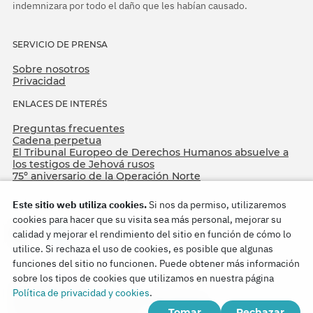
indemnizara por todo el daño que les habían causado.
SERVICIO DE PRENSA
Sobre nosotros
Privacidad
ENLACES DE INTERÉS
Preguntas frecuentes
Cadena perpetua
El Tribunal Europeo de Derechos Humanos absuelve a
los testigos de Jehová rusos
75º aniversario de la Operación Norte
Este sitio web utiliza cookies.
Si nos da permiso, utilizaremos
cookies para hacer que su visita sea más personal, mejorar su
calidad y mejorar el rendimiento del sitio en función de cómo lo
utilice. Si rechaza el uso de cookies, es posible que algunas
funciones del sitio no funcionen. Puede obtener más información
sobre los tipos de cookies que utilizamos en nuestra página
Copyright © 2026
Política de privacidad y cookies
.
Watch Tower Bible and Tract Society of Korea.
Tomar
Rechazar
Todos los derechos reservados.