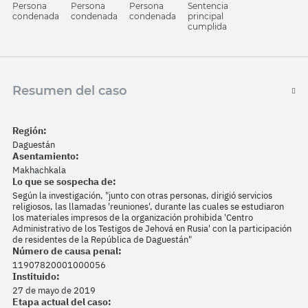
Sentencia
Persona
Persona
Persona
principal
condenada
condenada
condenada
cumplida
Resumen del caso
Región:
Daguestán
Asentamiento:
Makhachkala
Lo que se sospecha de:
Según la investigación, "junto con otras personas, dirigió servicios
religiosos, las llamadas 'reuniones', durante las cuales se estudiaron
los materiales impresos de la organización prohibida 'Centro
Administrativo de los Testigos de Jehová en Rusia' con la participación
de residentes de la República de Daguestán"
Número de causa penal:
11907820001000056
Instituido:
27 de mayo de 2019
Etapa actual del caso: