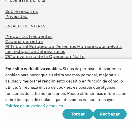
SERVICIO DE PRENSA
Sobre nosotros
Privacidad
ENLACES DE INTERÉS
Preguntas frecuentes
Cadena perpetua
El Tribunal Europeo de Derechos Humanos absuelve a
los testigos de Jehová rusos
75º aniversario de la Operación Norte
Este sitio web utiliza cookies.
Si nos da permiso, utilizaremos
cookies para hacer que su visita sea más personal, mejorar su
calidad y mejorar el rendimiento del sitio en función de cómo lo
utilice. Si rechaza el uso de cookies, es posible que algunas
funciones del sitio no funcionen. Puede obtener más información
sobre los tipos de cookies que utilizamos en nuestra página
Copyright © 2026
Política de privacidad y cookies
.
Watch Tower Bible and Tract Society of Korea.
Tomar
Rechazar
Todos los derechos reservados.