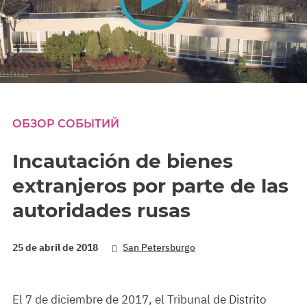
0
seconds
of
0
ОБЗОР СОБЫТИЙ
seconds
Incautación de bienes
extranjeros por parte de las
autoridades rusas
25 de abril de 2018
San Petersburgo
El 7 de diciembre de 2017, el Tribunal de Distrito