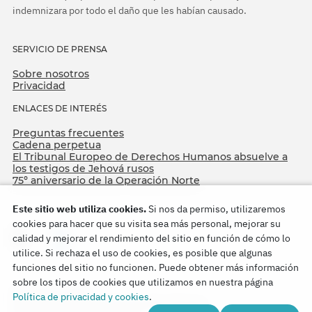
indemnizara por todo el daño que les habían causado.
SERVICIO DE PRENSA
Sobre nosotros
Privacidad
ENLACES DE INTERÉS
Preguntas frecuentes
Cadena perpetua
El Tribunal Europeo de Derechos Humanos absuelve a
los testigos de Jehová rusos
75º aniversario de la Operación Norte
Este sitio web utiliza cookies.
Si nos da permiso, utilizaremos
cookies para hacer que su visita sea más personal, mejorar su
calidad y mejorar el rendimiento del sitio en función de cómo lo
utilice. Si rechaza el uso de cookies, es posible que algunas
funciones del sitio no funcionen. Puede obtener más información
sobre los tipos de cookies que utilizamos en nuestra página
Copyright © 2026
Política de privacidad y cookies
.
Watch Tower Bible and Tract Society of Korea.