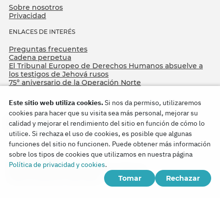
Sobre nosotros
Privacidad
ENLACES DE INTERÉS
Preguntas frecuentes
Cadena perpetua
El Tribunal Europeo de Derechos Humanos absuelve a
los testigos de Jehová rusos
75º aniversario de la Operación Norte
Este sitio web utiliza cookies.
Si nos da permiso, utilizaremos
cookies para hacer que su visita sea más personal, mejorar su
calidad y mejorar el rendimiento del sitio en función de cómo lo
utilice. Si rechaza el uso de cookies, es posible que algunas
funciones del sitio no funcionen. Puede obtener más información
sobre los tipos de cookies que utilizamos en nuestra página
Copyright © 2026
Política de privacidad y cookies
.
Watch Tower Bible and Tract Society of Korea.
Tomar
Rechazar
Todos los derechos reservados.