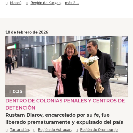
,
,
Moscú
Región de Kurgan
más 2...
18 de febrero de 2026
0:35
DENTRO DE COLONIAS PENALES Y CENTROS DE
DETENCIÓN
Rustam Diarov, encarcelado por su fe, fue
liberado prematuramente y expulsado del país
,
,
Tartaristán
Región de Astracán
Región de Oremburgo