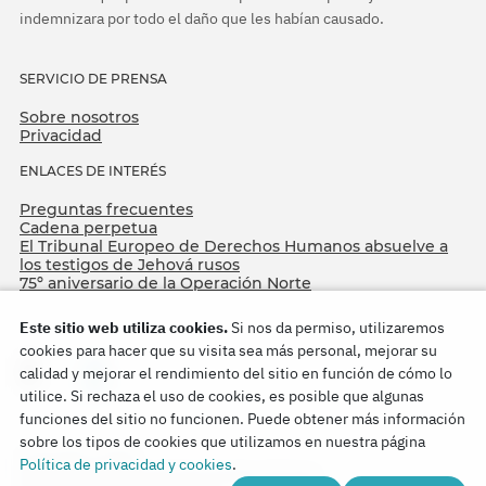
indemnizara por todo el daño que les habían causado.
SERVICIO DE PRENSA
Sobre nosotros
Privacidad
ENLACES DE INTERÉS
Preguntas frecuentes
Cadena perpetua
El Tribunal Europeo de Derechos Humanos absuelve a
los testigos de Jehová rusos
75º aniversario de la Operación Norte
Este sitio web utiliza cookies.
Si nos da permiso, utilizaremos
cookies para hacer que su visita sea más personal, mejorar su
calidad y mejorar el rendimiento del sitio en función de cómo lo
utilice. Si rechaza el uso de cookies, es posible que algunas
funciones del sitio no funcionen. Puede obtener más información
sobre los tipos de cookies que utilizamos en nuestra página
Copyright © 2026
Política de privacidad y cookies
.
Watch Tower Bible and Tract Society of Korea.