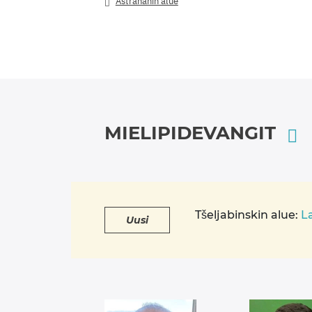
Istunnossa ovat läsnä…
Astrahanin alue
MIELIPIDEVANGIT
Tšeljabinskin alue:
L
Uusi