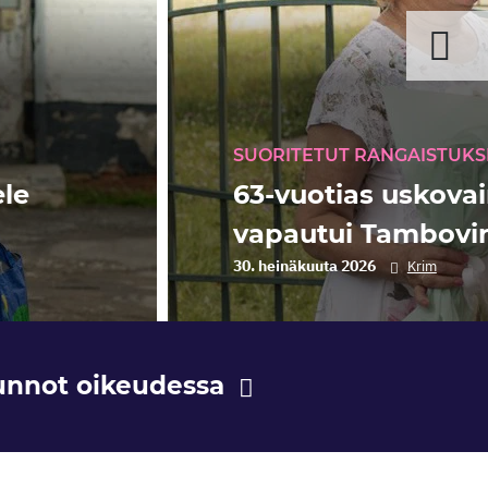
SUORITETUT RANGAISTUKS
ele
63-vuotias uskova
vapautui Tambovin
30. heinäkuuta 2026
Krim
unnot oikeudessa