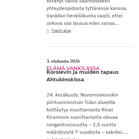
estänyt häntä säännöllisesti
yhteydenpidosta tyttärensä kanssa.
Vankilan henkilökunta vaatii, ettei
uskova saa lausua edes sanaa…
Tverin alue
3. elokuuta 2026
ELÄMÄ VANKILASSA
Korolevin ja muiden tapaus
Ahtubinskissa
24. kesäkuuta.
Novomoskovskin
piirituomioistuin Tulan alueella
kieltäytyy muuttamasta Rinat
Kiramovin suorittamatta olevaa
rangaistusosuutta – 1,5 vuotta
määrätyistä 7 vuodesta – sakoksi.