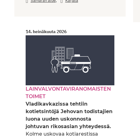
,
Samaran alue
Karjala
14. heinäkuuta 2026
LAINVALVONTAVIRANOMAISTEN
TOIMET
Vladikavkazissa tehtiin
kotietsintöjä Jehovan todistajien
luona uuden uskonnosta
johtuvan rikosasian yhteydessä.
Kolme uskovaa kotiarestissa