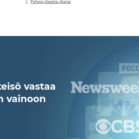
Pohjois-Ossetia-Alania
eisö vastaa
n vainoon