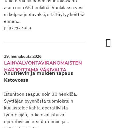
Tällä hetkellä hänen asuntolassaan
täytyy 
asuu noin 65 henkilöä. Vankilassa vesi
klo 6:
ei kelpaa juotavaksi, sitä täytyy keittää
voimakk
ennen…
taas ty
Irkutskin alue
Krim
29. heinäkuuta 2026
27. hei
LAINVALVONTAVIRANOMAISTEN
KASSA
Hamat
HARJOITTAMA VÄKIVALTA
Anufrievin ja muiden tapaus
Tšelja
Kstovossa
15. hei
Istuntoon saapuu noin 30 henkilöä.
oikeus
Syyttäjän pyynnöstä tuomioistuin
Khamats
kuulustelee kahta operatiivista
Uskova
työntekijää, jotka osallistuivat
kertoo 
operatiivisiin etsintätoimiin ja
vakaum