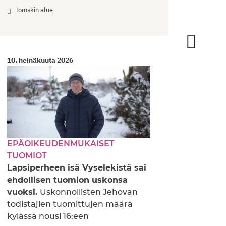
Tomskin alue
9. hein
10. heinäkuuta 2026
SYRJI
Venäjä
yksi J
EPÄOIKEUDENMUKAISET
tätä A
TUOMIOT
ehdoll
Lapsiperheen isä Vyselekistä sai
ehdollisen tuomion uskonsa
vuoksi.
Uskonnollisten Jehovan
todistajien tuomittujen määrä
kylässä nousi 16:een