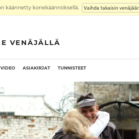
on käännetty konekäännöksellä.
Vaihda takaisin venäjää
NE VENÄJÄLLÄ
VIDEO
ASIAKIRJAT
TUNNISTEET