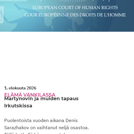
1. elokuuta 2026
29. hei
ELÄMÄ VANKILASSA
ELÄMÄ
Martynovin ja muiden tapaus
Zhigal
Irkutskissa
Sevast
Puolentoista vuoden aikana Denis
Sergei 
Sarazhakov on vaihtanut neljä osastoa.
hengen 