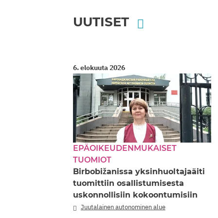
UUTISET
6. elokuuta 2026
EPÄOIKEUDENMUKAISET
TUOMIOT
Birbobižanissa yksinhuoltajaäiti
tuomittiin osallistumisesta
uskonnollisiin kokoontumisiin
Juutalainen autonominen alue