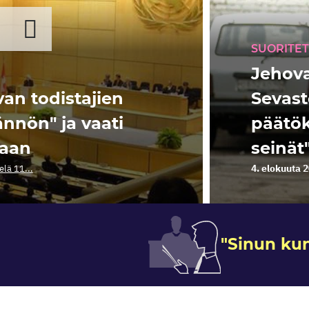
SUORITE
Jehova
an todistajien
Sevast
ännön" ja vaati
päätök
taan
seinät
4. elokuuta 
ielä 11...
"Sinun kunn