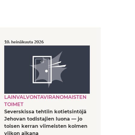
10. heinäkuuta 2026
10. hei
RIKOK
LAINVALVONTAVIRANOMAISTEN
Kalter
TOIMET
takana
Severskissa tehtiin kotietsintöjä
pakoll
Jehovan todistajien luona — jo
Baško
toisen kerran viimeisten kolmen
viikon aikana