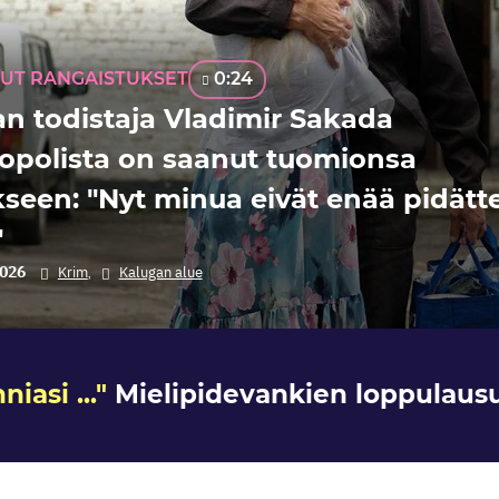
TUT RANGAISTUKSET
0:24
n todistaja Vladimir Sakada
opolista on saanut tuomionsa
seen: "Nyt minua eivät enää pidätt
"
2026
Krim
Kalugan alue
,
iasi ..."
Mielipidevankien loppulaus