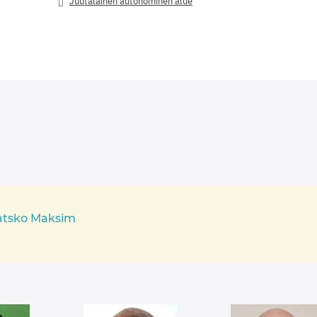
Juutalainen autonominen alue
atsko Maksim