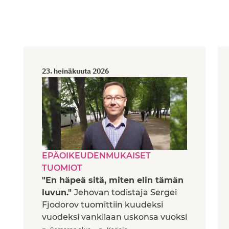
23. heinäkuuta 2026
EPÄOIKEUDENMUKAISET
TUOMIOT
"En häpeä sitä, miten elin tämän
luvun."
Jehovan todistaja Sergei
Fjodorov tuomittiin kuudeksi
vuodeksi vankilaan uskonsa vuoksi