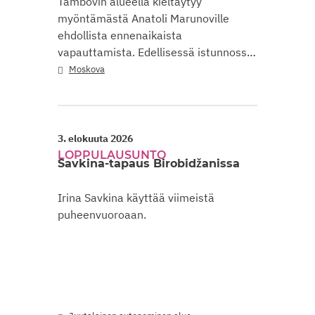
Tambovin alueella kieltäytyy
myöntämästä Anatoli Marunoville
ehdollista ennenaikaista
vapauttamista. Edellisessä istunnossa
tuomari kysyi…
Moskova
3. elokuuta 2026
LOPPULAUSUNTO
Savkina-tapaus Birobidžanissa
Irina Savkina käyttää viimeistä
puheenvuoroaan.