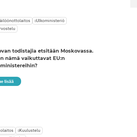
äilöönottolaitos
Ulkoministeriö
rvostelu
van todistajia etsitään Moskovassa.
en nämä vaikuttavat EU:n
ministereihin?
ue lisää
tolaitos
Kuulustelu