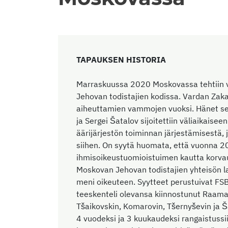
TAPAUKSEN HISTORIA
Marraskuussa 2020 Moskovassa tehtiin val
Jehovan todistajien kodissa. Vardan Zaka
aiheuttamien vammojen vuoksi. Hänet sek
ja Sergei Šatalov sijoitettiin väliaikaise
äärijärjestön toiminnan järjestämisestä, 
siihen. On syytä huomata, että vuonna 2
ihmisoikeustuomioistuimen kautta korvau
Moskovan Jehovan todistajien yhteisön l
meni oikeuteen. Syytteet perustuivat FSB
teeskenteli olevansa kiinnostunut Raama
Tšaikovskin, Komarovin, Tšernyševin ja Š
4 vuodeksi ja 3 kuukaudeksi rangaistussi