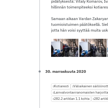
pidätyksestä: Vitaly Komarov, Iva
hillinnän toimenpiteeksi kotiare
Samaan aikaan Vardan Zakaryan 
tuomioistuimen päätöksellä. Sie
jotta hän voisi syyttää muita usko
30. marraskuuta 2020
Kotiaresti
Väliaikainen säilöönot
Lainvalvontaviranomaisten harjoitt
282.2 artiklan 1.1 kohta
282 artik