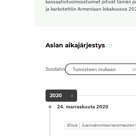
kassaatiotuomioistuimet pitivät tämän 
ja karkotettiin Armeniaan lokakuussa 20
Asian aikajärjestys
Suodatin
Tunnisteen mukaan
2020
24. marraskuuta 2020
Etsiä
Lainvalvontaviranomaisten h