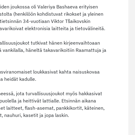
oiden joukossa oli Valeriya Bashaeva erityisen
tolta (henkilöön kohdistuvat rikokset ja yleinen
tietsinnän 34-vuotiaan Viktor Tšaikovskin
arikoivat elektronisia laitteita ja tietovälineitä.
allisuusjoukot tutkivat hänen kirjeenvaihtoaan
ä vankilalla, häneltä takavarikoitiin Raamattuja ja
usviranomaiset loukkasivat kahta naisuskovaa
aa heidät kadulle.
eessä, jota turvallisuusjoukot myös hakkasivat
olella ja heittivät lattialle. Etsinnän aikana
et laitteet, flash-asemat, pankkikortit, käteinen,
, nauhuri, kasetit ja jopa laskin.