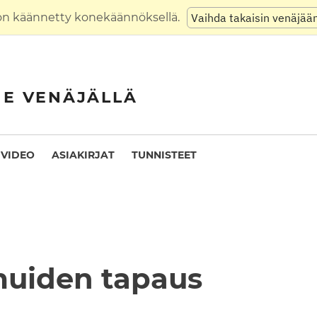
on käännetty konekäännöksellä.
Vaihda takaisin venäjää
NE VENÄJÄLLÄ
VIDEO
ASIAKIRJAT
TUNNISTEET
muiden tapaus