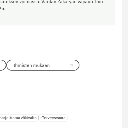
päätöksen voimassa. Vardan Zakaryan vapautettiin
25.
Ihmisten mukaan
arjoittama väkivalta
Terveysvaara