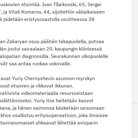
skovien etsintää. Ivan Tšaikovski, 65, Sergei
 ja Vitali Komarov, 44, sijoitettiin väliaikaiseen
tä pidetään eristysosastolla osoitteessa 38
dan Zakaryan osuu päähän takapuolella, putoaa
 Hän joutui sairaalaan 20. kaupungin kliinisessä
alopatian diagnoosilla. Seurakunnan ulkopuolelle
ivät saa antaa ruokaa uskovalle.
ttavat Yuriy Chernyshevin asunnon myrskyn
kovat etuoven ja rikkovat ikkunan.
eratiivista videomateriaalia resursseistaan
 pidättämiseksi. Yuriy itse heitetään kasvot
aikana, ja hänen vaimonsa käsketään seisomaan
akhov osallistuu erityisoperaatioon, joka ilmaisee
ontaviranomaiset uhkaavat lähettää avioparin