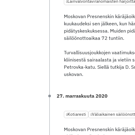
Lainvalvontaviranomaisten harjoitt
Moskovan Presnenskin käräjäoi
kuukaudeksi sen jälkeen, kun hän
pidätyskeskuksessa. Muiden pidä
säilöönottoaikaa 72 tuntiin.
Turvallisuusjoukkojen vaatimuk
kliinisestä sairaalasta ja vietii
Petrovka-katu. Siellä tutkija D. 
uskovan.
27. marraskuuta 2020
Kotiaresti
Väliaikainen säilöönot
Moskovan Presnenskin käräjäoi