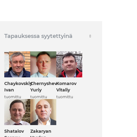
Tapauksessa syytettyinä
Chernyshev
Komarov
Chaykovskiy
Yuriy
Vitaliy
Ivan
tuomittu
tuomittu
tuomittu
Zakaryan
Shatalov