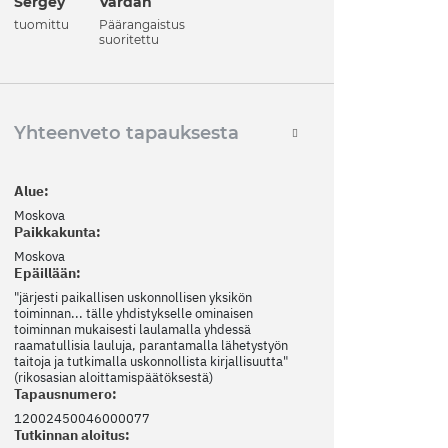
Vardan
Sergey
Päärangaistus
tuomittu
suoritettu
Yhteenveto tapauksesta
Alue:
Moskova
Paikkakunta:
Moskova
Epäillään:
"järjesti paikallisen uskonnollisen yksikön
toiminnan... tälle yhdistykselle ominaisen
toiminnan mukaisesti laulamalla yhdessä
raamatullisia lauluja, parantamalla lähetystyön
taitoja ja tutkimalla uskonnollista kirjallisuutta"
(rikosasian aloittamispäätöksestä)
Tapausnumero:
12002450046000077
Tutkinnan aloitus: