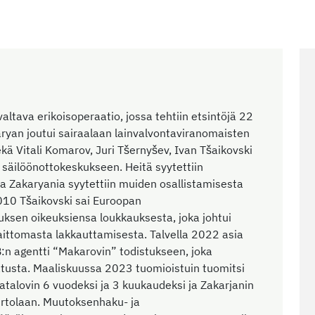
tava erikoisoperaatio, jossa tehtiin etsintöjä 22
ryan joutui sairaalaan lainvalvontaviranomaisten
ä Vitali Komarov, Juri Tšernyšev, Ivan Tšaikovski
en säilöönottokeskukseen. Heitä syytettiin
ja Zakaryania syytettiin muiden osallistamisesta
010 Tšaikovski sai Euroopan
ksen oikeuksiensa loukkauksesta, joka johtui
aittomasta lakkauttamisesta. Talvella 2022 asia
:n agentti “Makarovin” todistukseen, joka
tusta. Maaliskuussa 2023 tuomioistuin tuomitsi
atalovin 6 vuodeksi ja 3 kuukaudeksi ja Zakarjanin
irtolaan. Muutoksenhaku- ja