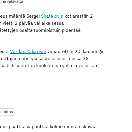
ama väkivalta
keus määrää Sergei
Shatalovin
kotiarestiin 2
 vietti 2 päivää väliaikaisessa
tettyjen osalta tuomioistuin pidentää
sesta
Vardan Zakaryan
vapautettiin 20. kaupungin
n saattajana eristysosastolle osoitteessa 38
Smadich suorittaa kuulustelun yöllä ja veloittaa
tolaitos
keus päättää vapauttaa kolme muuta uskovaa