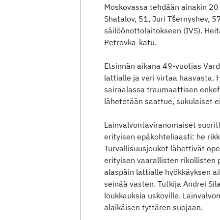
Moskovassa tehdään ainakin 20 u
Shatalov, 51, Juri Tšernyshev, 57,
säilöönottolaitokseen (IVS). Hei
Petrovka-katu.
Etsinnän aikana 49-vuotias Var
lattialle ja veri virtaa haavasta.
sairaalassa traumaattisen enkef
lähetetään saattue, sukulaiset e
Lainvalvontaviranomaiset suori
erityisen epäkohteliaasti: he rik
Turvallisuusjoukot lähettivät op
erityisen vaarallisten rikollisten
alaspäin lattialle hyökkäyksen 
seinää vasten. Tutkija Andrei Sil
loukkauksia uskoville. Lainvalv
alaikäisen tyttären suojaan.