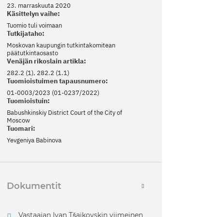
23. marraskuuta 2020
Käsittelyn vaihe:
Tuomio tuli voimaan
Tutkijataho:
Moskovan kaupungin tutkintakomitean
päätutkintaosasto
Venäjän rikoslain artikla:
282.2 (1), 282.2 (1.1)
Tuomioistuimen tapausnumero:
01-0003/2023 (01-0237/2022)
Tuomioistuin:
Babushkinskiy District Court of the City of
Moscow
Tuomari:
Yevgeniya Babinova
Dokumentit
Vastaajan Ivan Tšaikovskin viimeinen