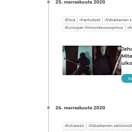
25. marraskuuta 2020
Etsiä
Vanhukset
Väliaikainen s
Euroopan ihmisoikeussopimus
A
Jeho
Mit
ulko
L
26. marraskuuta 2020
Kotiaresti
Väliaikainen säilöönot