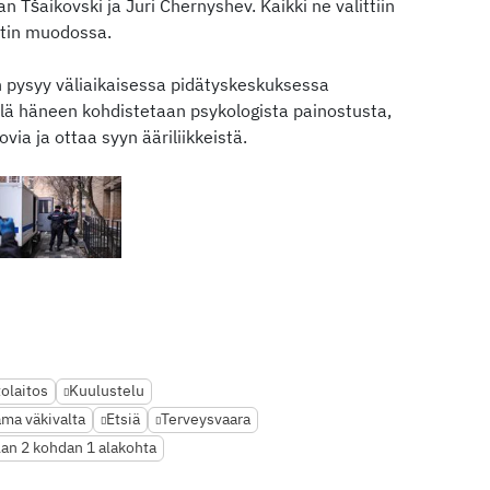
n Tšaikovski ja Juri Chernyshev. Kaikki ne valittiin
stin muodossa.
pysyy väliaikaisessa pidätyskeskuksessa
llä häneen kohdistetaan psykologista painostusta,
via ja ottaa syyn ääriliikkeistä.
tolaitos
Kuulustelu
ama väkivalta
Etsiä
Terveysvaara
lan 2 kohdan 1 alakohta