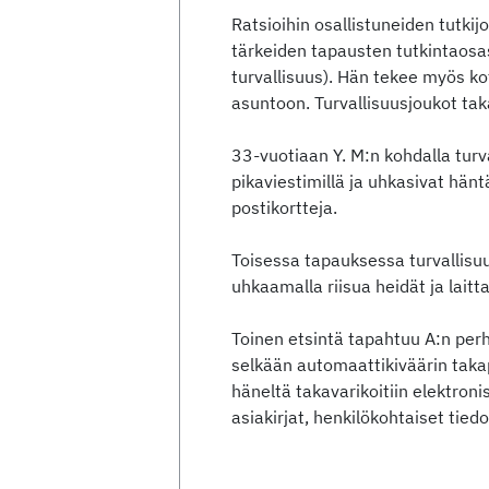
Ratsioihin osallistuneiden tutkij
tärkeiden tapausten tutkintaosas
turvallisuus). Hän tekee myös ko
asuntoon. Turvallisuusjoukot takav
33-vuotiaan Y. M:n kohdalla turv
pikaviestimillä ja uhkasivat hänt
postikortteja.
Toisessa tapauksessa turvallisu
uhkaamalla riisua heidät ja laitt
Toinen etsintä tapahtuu A:n perh
selkään automaattikiväärin takapu
häneltä takavarikoitiin elektronis
asiakirjat, henkilökohtaiset tiedot