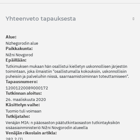
Yhteenveto tapauksesta
Alue:
Nizhegorodin alue
Paikkakunta:
Nižni Novgorod
Epäillään:
Tutkimuksen mukaan hän osallistui kielletyn uskonnollisen järjestön
toimintaan, joka ilmaistiin "osallistumalla kokouksiin, uskonnollisiin
puheisiin ja palveluihin niissä, saarnaamistoiminnan toteuttamiseen".
Tapausnumero:
12001220089000172
Tutkinnan aloitus:
26. maaliskuuta 2020
Käsittelyn vaihe:
Tuomio tuli voimaan
Tutkijataho:
Venäjän MIA: n pääosaston päätutkintaosaston tutkintayksikön
sisäasiainministeriö Nižni Novgorodin alueella
Venäjän rikoslain artikla:
282.2 (2)