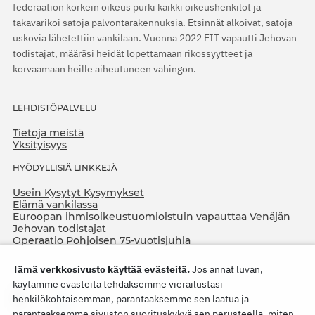
federaation korkein oikeus purki kaikki oikeushenkilöt ja
takavarikoi satoja palvontarakennuksia. Etsinnät alkoivat, satoja
uskovia lähetettiin vankilaan. Vuonna 2022 EIT vapautti Jehovan
todistajat, määräsi heidät lopettamaan rikossyytteet ja
korvaamaan heille aiheutuneen vahingon.
LEHDISTÖPALVELU
Tietoja meistä
Yksityisyys
HYÖDYLLISIÄ LINKKEJÄ
Usein Kysytyt Kysymykset
Elämä vankilassa
Euroopan ihmisoikeustuomioistuin vapauttaa Venäjän
Jehovan todistajat
Operaatio Pohjoisen 75-vuotisjuhla
Tämä verkkosivusto käyttää evästeitä.
Jos annat luvan,
käytämme evästeitä tehdäksemme vierailustasi
henkilökohtaisemman, parantaaksemme sen laatua ja
parantaaksemme sivuston suorituskykyä sen perusteella, miten