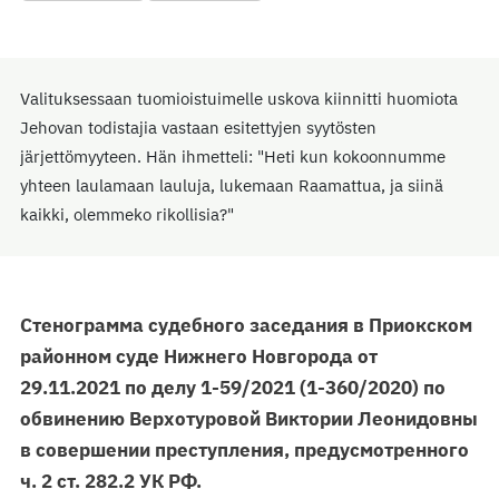
Valituksessaan tuomioistuimelle uskova kiinnitti huomiota
Jehovan todistajia vastaan esitettyjen syytösten
järjettömyyteen. Hän ihmetteli: "Heti kun kokoonnumme
yhteen laulamaan lauluja, lukemaan Raamattua, ja siinä
kaikki, olemmeko rikollisia?"
Стенограмма судебного заседания в Приокском
районном суде Нижнего Новгорода от
29.11.2021 по делу 1-59/2021 (1-360/2020) по
обвинению Верхотуровой Виктории Леонидовны
в совершении преступления, предусмотренного
ч. 2 ст. 282.2 УК РФ.