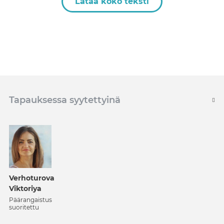
Lataa koko teksti
Tapauksessa syytettyinä
Verhoturova
Viktoriya
Päärangaistus
suoritettu