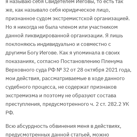
я называю себя Свидетелем Иеговы, то есть так
же, как называло себя юридическое лицо,
признанное судом экстремистской организацией.
Но я никогда не была членом или участником
данной ликвидированной организации. Я лишь
поклоняюсь индивидуально и совместно с
другими Богу Иегове. Как я упоминала в своих
показаниях, согласно Постановлению Пленума
Верховного суда РФ № 32 от 28 октября 2021 года,
мои действия, рассматриваемые в ходе данного
судебного процесса, не содержат признаков
экстремизма и поэтому не образуют состава
преступления, предусмотренного ч. 2 ст. 282.2 УК
РФ.
Всю абсурдность обвинения меня в действиях,
предусмотренных данной статьей, можно