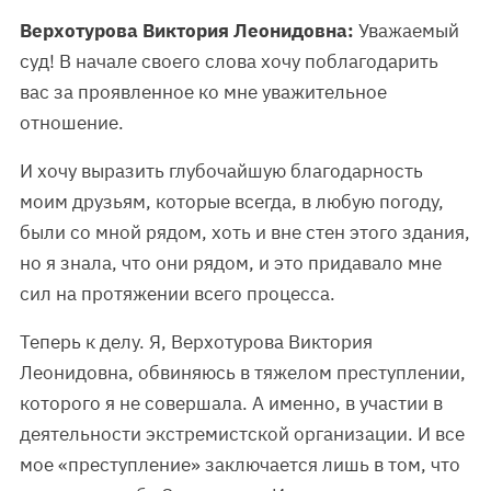
Верхотурова Виктория Леонидовна:
Уважаемый
суд! В начале своего слова хочу поблагодарить
вас за проявленное ко мне уважительное
отношение.
И хочу выразить глубочайшую благодарность
моим друзьям, которые всегда, в любую погоду,
были со мной рядом, хоть и вне стен этого здания,
но я знала, что они рядом, и это придавало мне
сил на протяжении всего процесса.
Теперь к делу. Я, Верхотурова Виктория
Леонидовна, обвиняюсь в тяжелом преступлении,
которого я не совершала. А именно, в участии в
деятельности экстремистской организации. И все
мое «преступление» заключается лишь в том, что