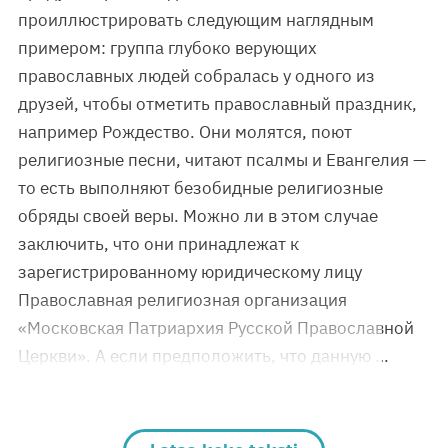
проиллюстрировать следующим наглядным
примером: группа глубоко верующих
православных людей собралась у одного из
друзей, чтобы отметить православный праздник,
например Рождество. Они молятся, поют
религиозные песни, читают псалмы и Евангелия —
то есть выполняют безобидные религиозные
обряды своей веры. Можно ли в этом случае
заключить, что они принадлежат к
зарегистрированному юридическому лицу
Православная религиозная организация
«Московская Патриархия Русской Православной
Церкви». А если предположить, что данную …