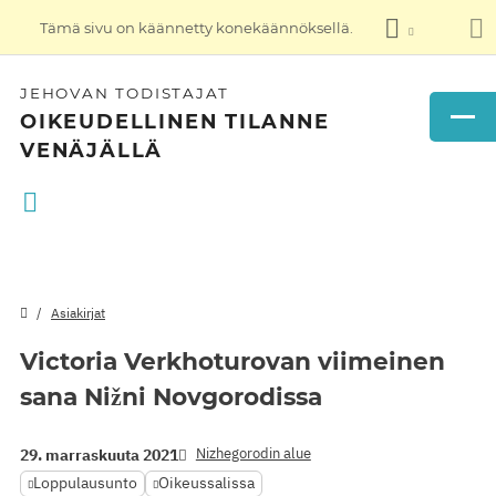
Tämä sivu on käännetty konekäännöksellä.
JEHOVAN TODISTAJAT
OIKEUDELLINEN TILANNE
VENÄJÄLLÄ
Asiakirjat
Victoria Verkhoturovan viimeinen
sana Nižni Novgorodissa
Nizhegorodin alue
29. marraskuuta 2021
Loppulausunto
Oikeussalissa