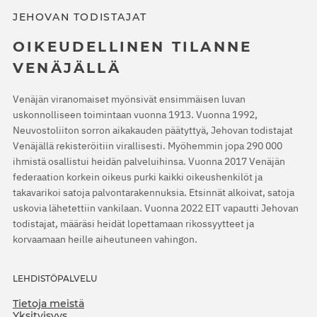
JEHOVAN TODISTAJAT
OIKEUDELLINEN TILANNE
VENÄJÄLLÄ
Venäjän viranomaiset myönsivät ensimmäisen luvan
uskonnolliseen toimintaan vuonna 1913. Vuonna 1992,
Neuvostoliiton sorron aikakauden päätyttyä, Jehovan todistajat
Venäjällä rekisteröitiin virallisesti. Myöhemmin jopa 290 000
ihmistä osallistui heidän palveluihinsa. Vuonna 2017 Venäjän
federaation korkein oikeus purki kaikki oikeushenkilöt ja
takavarikoi satoja palvontarakennuksia. Etsinnät alkoivat, satoja
uskovia lähetettiin vankilaan. Vuonna 2022 EIT vapautti Jehovan
todistajat, määräsi heidät lopettamaan rikossyytteet ja
korvaamaan heille aiheutuneen vahingon.
LEHDISTÖPALVELU
Tietoja meistä
Yksityisyys