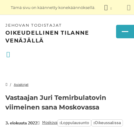
Tämä sivu on käännetty konekäännöksellä.
JEHOVAN TODISTAJAT
OIKEUDELLINEN TILANNE
VENÄJÄLLÄ
Asiakirjat
Vastaajan Juri Temirbulatovin
viimeinen sana Moskovassa
Moskova
Loppulausunto
Oikeussalissa
3. elokuuta 2022