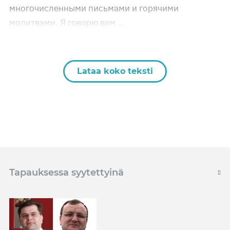
многочисленными письмами и горячими
молитвами. Я говорю вам …
Lataa koko teksti
Tapauksessa syytettyinä