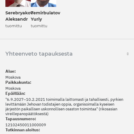
Serebryakov
Temirbulatov
Aleksandr
Yuriy
tuomittu
tuomittu
Yhteenveto tapauksesta
Alue:
Moskova
Paikkakunta:
Moskova
Epäillään:
"6.9.2027–10.2.2021 toimimalla laittomasti ja tahallisesti, pyrkien
levittämään Jehovan todistajien oppia, organisoimalla kyseisen
järjestön paikallisen uskonnollisen osaston toimintaa" (rikosasian
vireillepanopäätöksestä)
Tapausnumero:
12102450011000009
Tutkinnan aloitus: