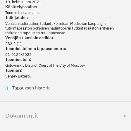
10. helmikuuta 2021
Käsittelyn vaihe:
Tuomio tuli voimaan
Tutkijataho:
Venäjän federaation tutkintakomitean Moskovan kaupungin
tutkintaosaston pohjoisen hallintopiirin tutkintaosaston erityisen
tärkeiden tapausten tutkintaosasto
Venäjän rikoslain artikla:
282.2 (1)
Tuomioistuimen tapausnumero:
01-0122/2022
Tuomioistuin:
Golovinskiy District Court of the City of Moscow
Tuomari:
Sergey Bazarov
Tapauksen historia
Dokumentit