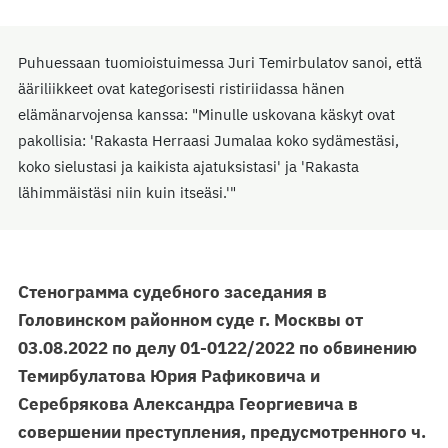
Puhuessaan tuomioistuimessa Juri Temirbulatov sanoi, että
ääriliikkeet ovat kategorisesti ristiriidassa hänen
elämänarvojensa kanssa: "Minulle uskovana käskyt ovat
pakollisia: 'Rakasta Herraasi Jumalaa koko sydämestäsi,
koko sielustasi ja kaikista ajatuksistasi' ja 'Rakasta
lähimmäistäsi niin kuin itseäsi.'"
Стенограмма судебного заседания в
Головинском районном суде г. Москвы от
03.08.2022 по делу 01-0122/2022 по обвинению
Темирбулатова Юрия Рафиковича и
Серебрякова Александра Георгиевича в
совершении преступления, предусмотренного ч.