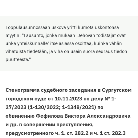
Loppulausunnossaan uskova yritti kumota uskontonsa
myytin: "Lausunto, jonka mukaan 'Jehovan todistajat ovat
uhka yhteiskunnalle' itse asiassa osoittaa, kuinka vähän
vihatuista tiedetään, ja viha on usein suora seuraus tiedon
puutteesta."
Стенограмма судебного заседания в Сургутском
городском суде от 10.11.2023 по делу № 1-
27/2023 (1-130/2022; 1-1348/2021) по
обвинению Фефилова Виктора Александровича
и др. в совершении преступления,
предусмотренного ч. 1. ст. 282.2 и ч. 1 ст. 282.3