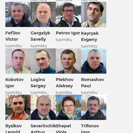
Fefilov
Gargalyk
Petrov Igor
Kayryak
Victor
Saveliy
Evgeny
tuomittu
tuomittu
tuomittu
tuomittu
Kobotov
Logins
Plekhov
Romashov
Igor
Sergey
Aleksey
Paul
tuomittu
tuomittu
tuomittu
tuomittu
Rysikov
Severinchik
Shepel
Trifonov
Leonid
Arthur
Viola
Igor