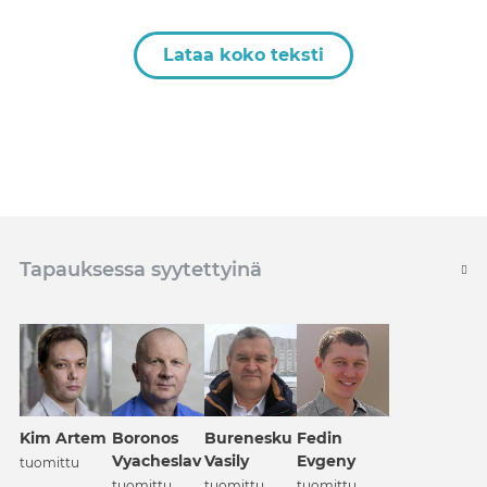
Lataa koko teksti
Tapauksessa syytettyinä
Kim Artem
Boronos
Burenesku
Fedin
Vyacheslav
Vasily
Evgeny
tuomittu
tuomittu
tuomittu
tuomittu