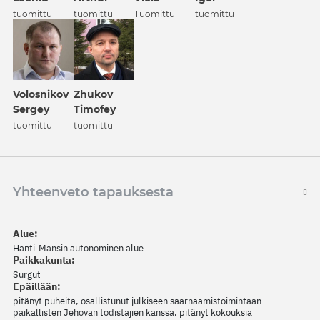
tuomittu
tuomittu
Tuomittu
tuomittu
Volosnikov
Zhukov
Sergey
Timofey
tuomittu
tuomittu
Yhteenveto tapauksesta
Alue:
Hanti-Mansin autonominen alue
Paikkakunta:
Surgut
Epäillään:
pitänyt puheita, osallistunut julkiseen saarnaamistoimintaan
paikallisten Jehovan todistajien kanssa, pitänyt kokouksia