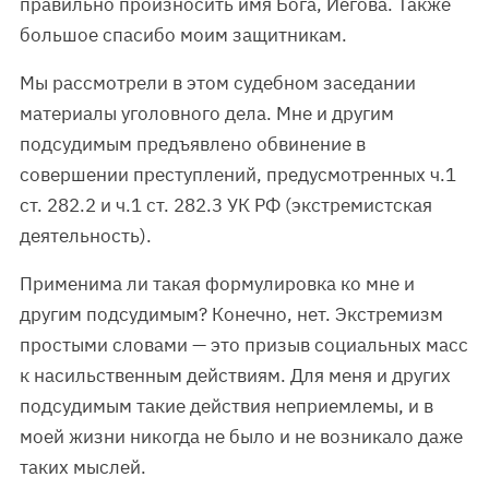
правильно произносить имя Бога, Иегова. Также
большое спасибо моим защитникам.
Мы рассмотрели в этом судебном заседании
материалы уголовного дела. Мне и другим
подсудимым предъявлено обвинение в
совершении преступлений, предусмотренных ч.1
ст. 282.2 и ч.1 ст. 282.3 УК РФ (экстремистская
деятельность).
Применима ли такая формулировка ко мне и
другим подсудимым? Конечно, нет. Экстремизм
простыми словами — это призыв социальных масс
к насильственным действиям. Для меня и других
подсудимым такие действия неприемлемы, и в
моей жизни никогда не было и не возникало даже
таких мыслей.