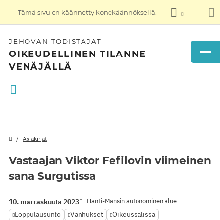
Tämä sivu on käännetty konekäännöksellä.
JEHOVAN TODISTAJAT
OIKEUDELLINEN TILANNE
VENÄJÄLLÄ
Asiakirjat
Vastaajan Viktor Fefilovin viimeinen
sana Surgutissa
Hanti-Mansin autonominen alue
10. marraskuuta 2023
Loppulausunto
Vanhukset
Oikeussalissa