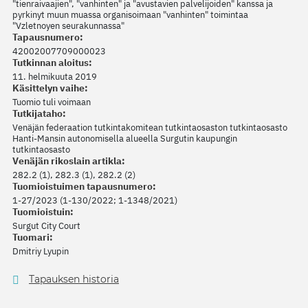
"tienraivaajien", "vanhinten" ja "avustavien palvelijoiden" kanssa ja
pyrkinyt muun muassa organisoimaan "vanhinten" toimintaa
"Vzletnoyen seurakunnassa"
Tapausnumero:
42002007709000023
Tutkinnan aloitus:
11. helmikuuta 2019
Käsittelyn vaihe:
Tuomio tuli voimaan
Tutkijataho:
Venäjän federaation tutkintakomitean tutkintaosaston tutkintaosasto
Hanti-Mansin autonomisella alueella Surgutin kaupungin
tutkintaosasto
Venäjän rikoslain artikla:
282.2 (1), 282.3 (1), 282.2 (2)
Tuomioistuimen tapausnumero:
1-27/2023 (1-130/2022; 1-1348/2021)
Tuomioistuin:
Surgut City Court
Tuomari:
Dmitriy Lyupin
Tapauksen historia