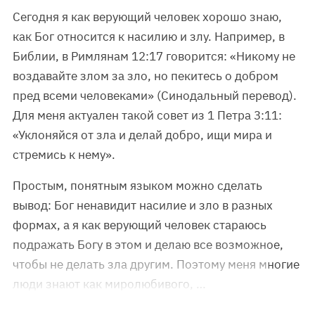
Сегодня я как верующий человек хорошо знаю,
как Бог относится к насилию и злу. Например, в
Библии, в Римлянам 12:17 говорится: «Никому не
воздавайте злом за зло, но пекитесь о добром
пред всеми человеками» (Синодальный перевод).
Для меня актуален такой совет из 1 Петра 3:11:
«Уклоняйся от зла и делай добро, ищи мира и
стремись к нему».
Простым, понятным языком можно сделать
вывод: Бог ненавидит насилие и зло в разных
формах, а я как верующий человек стараюсь
подражать Богу в этом и делаю все возможное,
чтобы не делать зла другим. Поэтому меня многие
люди знают как миролюбивого, …