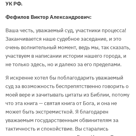
УК РФ.
Фефилов Виктор Александрович:
Ваша честь, уважаемый суд, участники процесса!
Заканчивается наше судебное заседание, и это
очень волнительный момент, ведь мы, так сказать,
участвуем в написании истории нашего города, и
не только здесь, но и далеко за его пределами.
Я искренне хотел бы поблагодарить уважаемый
суд за возможность беспрепятственно говорить о
моей вере и зачитывать цитаты из Библии, потому
что эта книга — святая книга от Бога, и она не
может быть экстремисткой. Я благодарен
уважаемым государственным обвинителям за
тактичность и спокойствие. Вы старались