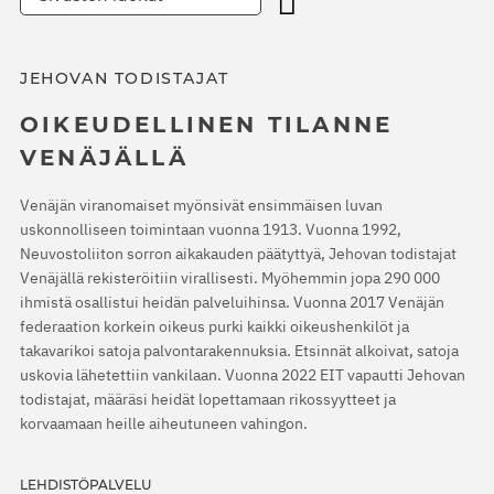
JEHOVAN TODISTAJAT
OIKEUDELLINEN TILANNE
VENÄJÄLLÄ
Venäjän viranomaiset myönsivät ensimmäisen luvan
uskonnolliseen toimintaan vuonna 1913. Vuonna 1992,
Neuvostoliiton sorron aikakauden päätyttyä, Jehovan todistajat
Venäjällä rekisteröitiin virallisesti. Myöhemmin jopa 290 000
ihmistä osallistui heidän palveluihinsa. Vuonna 2017 Venäjän
federaation korkein oikeus purki kaikki oikeushenkilöt ja
takavarikoi satoja palvontarakennuksia. Etsinnät alkoivat, satoja
uskovia lähetettiin vankilaan. Vuonna 2022 EIT vapautti Jehovan
todistajat, määräsi heidät lopettamaan rikossyytteet ja
korvaamaan heille aiheutuneen vahingon.
LEHDISTÖPALVELU