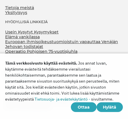
Tietoja meistä
Yksityisyys
HYÖDYLLISIÄ LINKKEJÄ
Usein Kysytyt Kysymykset
Elämä vankilassa
Euroopan ihmisoikeustuomioistuin vapauttaa Venäjän
Jehovan todistajat
Operaatio Pohjoisen 75-vuotisjuhla
Tämä verkkosivusto käyttää evästeitä.
Jos annat luvan,
käytämme evästeitä tehdäksemme vierailustasi
henkilökohtaisemman, parantaaksemme sen laatua ja
parantaaksemme sivuston suorituskykyä sen perusteella, miten
käytät sitä. Jos kiellät evästeiden käytön, jotkin sivuston
ominaisuudet eivät ehkä toimi. Voit lukea lisää käyttämistämme
Copyright © 2026
evästetyypeistä
Tietosuoja- ja evästekäytäntö -
sivultamme.
Watch Tower Bible and Tract Society of Korea.
Ottaa
Hylätä
Kaikki oikeudet pidätetään.