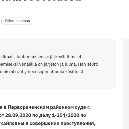
Oikeussalissa
ilmaisi luottamuksensa: järkevät ihmiset
iseksi Venäjällä on järjetön ja julma. Hän selitti
tremismi ovat yhteensopimattomia käsitteitä.
я в Первореченском районном суде г.
т 28.09.2020 по делу
1-254/2020 по
хайловны в совершении преступления,