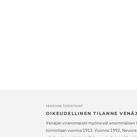
JEHOVAN TODISTAJAT
OIKEUDELLINEN TILANNE VENÄ
Venäjän viranomaiset myönsivät ensimmäisen 
toimintaan vuonna 1913. Vuonna 1992, Neuvost