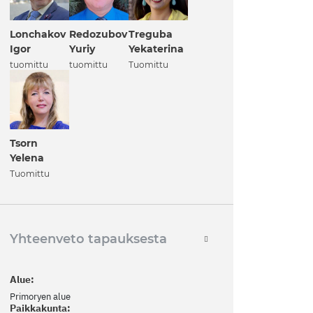
Lonchakov
Redozubov
Treguba
Igor
Yuriy
Yekaterina
tuomittu
tuomittu
Tuomittu
Tsorn
Yelena
Tuomittu
Yhteenveto tapauksesta
Alue:
Primoryen alue
Paikkakunta: