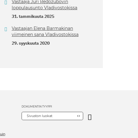
Vastaaja Juri Redozubovin
loppulausunto Vladivostokissa
31. tammikuuta 2025
Vastaajan Elena Barmakinan
viimeinen sana Vladivostokissa
29. syyskuuta 2020
DOKUMENTIN TYYPPI
Sivuston luokat
uin