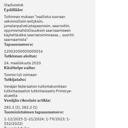
Vladivostok
Epäillään:
Tutkinnan mukaan "osallistui suoraan
uskonnollisiin esityksiin,
jumalanpalvelustapaamisiin, saarnoihin,
oppimismahdollisuuksiin saarnaamiseen
käytettäväksi saarnatoiminnassa... suoritti
saarnaamista"
Tapausnumero:
12002050005000016
Tutkinnan aloitus:
24. maaliskuuta 2020
Käsittelyn vaihe:
Tuomio tuli voimaan
Tutkijataho:
Venäjän federaation tutkintakomitean
tutkintaosaston tutkintaosasto Primorye-
alueella
Venäjän rikoslain artikla:
282.2 (2), 282.2 (1)
Tuomioistuimen tapausnumero:
1-12/2025 (1-21/2024; 1-79/2023; 1-
532/2022)