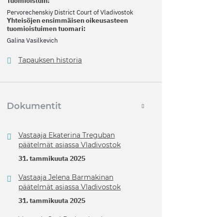
Tuomioistuin:
Pervorechenskiy District Court of Vladivostok
Yhteisöjen ensimmäisen oikeusasteen
tuomioistuimen tuomari:
Galina Vasilkevich
Tapauksen historia
Dokumentit
Vastaaja Ekaterina Treguban
päätelmät asiassa Vladivostok
31. tammikuuta 2025
Vastaaja Jelena Barmakinan
päätelmät asiassa Vladivostok
31. tammikuuta 2025