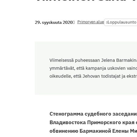
Primoryen alue
Loppulausunto
29. syyskuuta 2020
Viimeisessä puheessaan Jelena Barmakina 
ymmärtävät, että kampanja uskovien vainoam
oikeudelle, että Jehovan todistajat ja eks
Стенограмма судебного заседани
Владивостока Приморского края о
обвинению Бармакиной Елены Ми