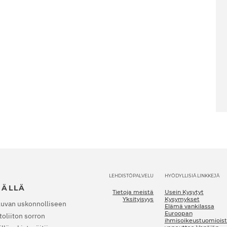
LEHDISTÖPALVELU
HYÖDYLLISIÄ LINKKEJÄ
JÄLLÄ
Tietoja meistä
Usein Kysytyt
Yksityisyys
Kysymykset
luvan uskonnolliseen
Elämä vankilassa
Euroopan
oliiton sorron
ihmisoikeustuomioist