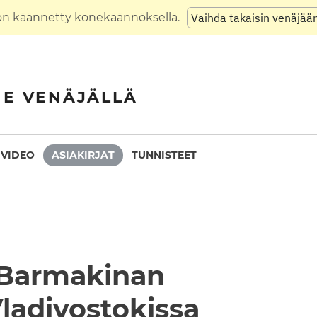
on käännetty konekäännöksellä.
Vaihda takaisin venäjää
NE VENÄJÄLLÄ
VIDEO
ASIAKIRJAT
TUNNISTEET
 Barmakinan
ladivostokissa