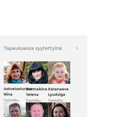
Tapauksessa syytettyinä
Astvatsaturova
Barmakina
Katanaeva
Nina
Yelena
Lyudviga
Tuomittu
Tuomittu
Tuomittu