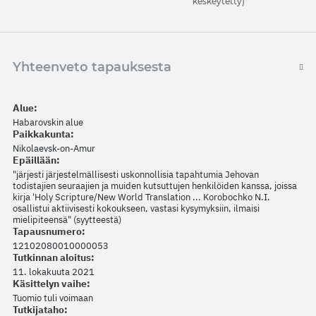
keskeytetty)
Yhteenveto tapauksesta
Alue:
Habarovskin alue
Paikkakunta:
Nikolaevsk-on-Amur
Epäillään:
"järjesti järjestelmällisesti uskonnollisia tapahtumia Jehovan
todistajien seuraajien ja muiden kutsuttujen henkilöiden kanssa, joissa
kirja 'Holy Scripture/New World Translation ... Korobochko N.I.
osallistui aktiivisesti kokoukseen, vastasi kysymyksiin, ilmaisi
mielipiteensä" (syytteestä)
Tapausnumero:
12102080010000053
Tutkinnan aloitus:
11. lokakuuta 2021
Käsittelyn vaihe:
Tuomio tuli voimaan
Tutkijataho: