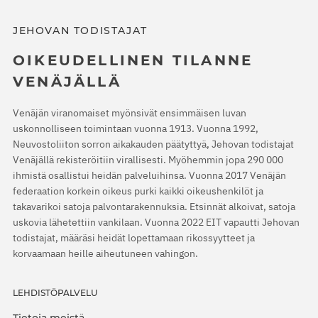
JEHOVAN TODISTAJAT
OIKEUDELLINEN TILANNE
VENÄJÄLLÄ
Venäjän viranomaiset myönsivät ensimmäisen luvan
uskonnolliseen toimintaan vuonna 1913. Vuonna 1992,
Neuvostoliiton sorron aikakauden päätyttyä, Jehovan todistajat
Venäjällä rekisteröitiin virallisesti. Myöhemmin jopa 290 000
ihmistä osallistui heidän palveluihinsa. Vuonna 2017 Venäjän
federaation korkein oikeus purki kaikki oikeushenkilöt ja
takavarikoi satoja palvontarakennuksia. Etsinnät alkoivat, satoja
uskovia lähetettiin vankilaan. Vuonna 2022 EIT vapautti Jehovan
todistajat, määräsi heidät lopettamaan rikossyytteet ja
korvaamaan heille aiheutuneen vahingon.
LEHDISTÖPALVELU