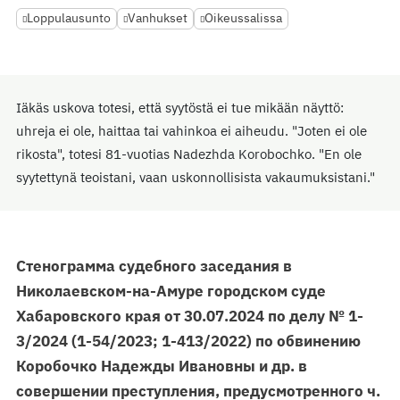
Loppulausunto
Vanhukset
Oikeussalissa
Iäkäs uskova totesi, että syytöstä ei tue mikään näyttö:
uhreja ei ole, haittaa tai vahinkoa ei aiheudu. "Joten ei ole
rikosta", totesi 81-vuotias Nadezhda Korobochko. "En ole
syytettynä teoistani, vaan uskonnollisista vakaumuksistani."
Стенограмма судебного заседания в
Николаевском-на-Амуре городском суде
Хабаровского края от 30.07.2024 по делу № 1-
3/2024 (1-54/2023; 1-413/2022) по обвинению
Коробочко Надежды Ивановны и др. в
совершении преступления, предусмотренного ч.