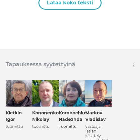
Lataa koko teksti
Tapauksessa syytettyinä
Kononenko
Kletkin
Korobochko
Markov
Nikolay
Igor
Nadezhda
Vladislav
tuomittu
tuomittu
Tuomittu
vastaaja
(asian
käsittely