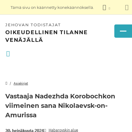
Tämä sivu on käännetty konekäännöksellä.
JEHOVAN TODISTAJAT
OIKEUDELLINEN TILANNE
VENÄJÄLLÄ
Asiakirjat
Vastaaja Nadezhda Korobochkon
viimeinen sana Nikolaevsk-on-
Amurissa
Habarovskin alue
30. heinäkuuta 2024