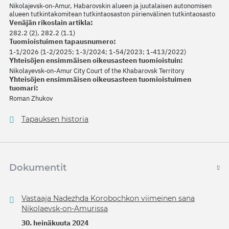
Nikolajevsk-on-Amur, Habarovskin alueen ja juutalaisen autonomisen
alueen tutkintakomitean tutkintaosaston piirienvälinen tutkintaosasto
Venäjän rikoslain artikla:
282.2 (2), 282.2 (1.1)
Tuomioistuimen tapausnumero:
1-1/2026 (1-2/2025; 1-3/2024; 1-54/2023; 1-413/2022)
Yhteisöjen ensimmäisen oikeusasteen tuomioistuin:
Nikolayevsk-on-Amur City Court of the Khabarovsk Territory
Yhteisöjen ensimmäisen oikeusasteen tuomioistuimen
tuomari:
Roman Zhukov
Tapauksen historia
Dokumentit
Vastaaja Nadezhda Korobochkon viimeinen sana
Nikolaevsk-on-Amurissa
30. heinäkuuta 2024