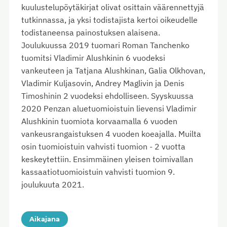
kuulustelupöytäkirjat olivat osittain väärennettyjä
tutkinnassa, ja yksi todistajista kertoi oikeudelle
todistaneensa painostuksen alaisena.
Joulukuussa 2019 tuomari Roman Tanchenko
tuomitsi Vladimir Alushkinin 6 vuodeksi
vankeuteen ja Tatjana Alushkinan, Galia Olkhovan,
Vladimir Kuljasovin, Andrey Maglivin ja Denis
Timoshinin 2 vuodeksi ehdolliseen. Syyskuussa
2020 Penzan aluetuomioistuin lievensi Vladimir
Alushkinin tuomiota korvaamalla 6 vuoden
vankeusrangaistuksen 4 vuoden koeajalla. Muilta
osin tuomioistuin vahvisti tuomion - 2 vuotta
keskeytettiin. Ensimmäinen yleisen toimivallan
kassaatiotuomioistuin vahvisti tuomion 9.
joulukuuta 2021.
Aikajana