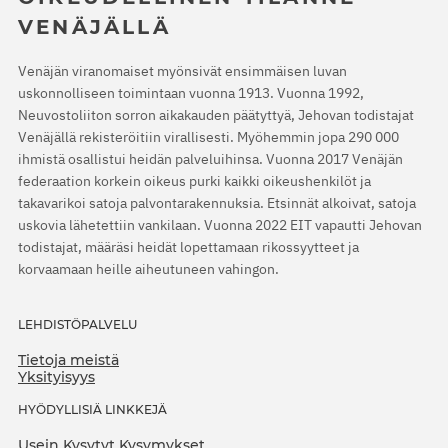
VENÄJÄLLÄ
Venäjän viranomaiset myönsivät ensimmäisen luvan
uskonnolliseen toimintaan vuonna 1913. Vuonna 1992,
Neuvostoliiton sorron aikakauden päätyttyä, Jehovan todistajat
Venäjällä rekisteröitiin virallisesti. Myöhemmin jopa 290 000
ihmistä osallistui heidän palveluihinsa. Vuonna 2017 Venäjän
federaation korkein oikeus purki kaikki oikeushenkilöt ja
takavarikoi satoja palvontarakennuksia. Etsinnät alkoivat, satoja
uskovia lähetettiin vankilaan. Vuonna 2022 EIT vapautti Jehovan
todistajat, määräsi heidät lopettamaan rikossyytteet ja
korvaamaan heille aiheutuneen vahingon.
LEHDISTÖPALVELU
Tietoja meistä
Yksityisyys
HYÖDYLLISIÄ LINKKEJÄ
Usein Kysytyt Kysymykset