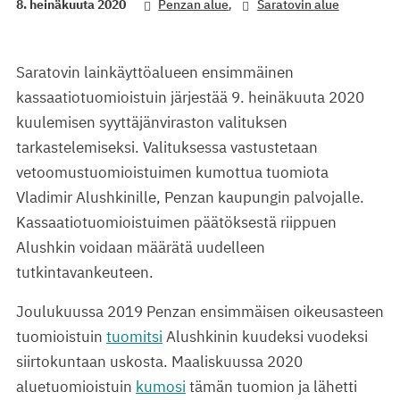
,
8. heinäkuuta 2020
Penzan alue
Saratovin alue
Saratovin lainkäyttöalueen ensimmäinen
kassaatiotuomioistuin järjestää 9. heinäkuuta 2020
kuulemisen syyttäjänviraston valituksen
tarkastelemiseksi. Valituksessa vastustetaan
vetoomustuomioistuimen kumottua tuomiota
Vladimir Alushkinille, Penzan kaupungin palvojalle.
Kassaatiotuomioistuimen päätöksestä riippuen
Alushkin voidaan määrätä uudelleen
tutkintavankeuteen.
Joulukuussa 2019 Penzan ensimmäisen oikeusasteen
tuomioistuin
tuomitsi
Alushkinin kuudeksi vuodeksi
siirtokuntaan uskosta. Maaliskuussa 2020
aluetuomioistuin
kumosi
tämän tuomion ja lähetti