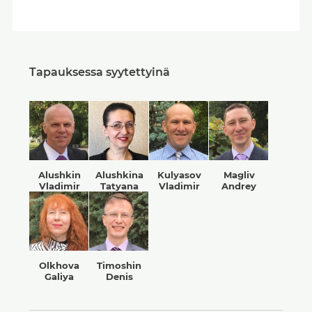
Tapauksessa syytettyinä
Alushkin
Alushkina
Kulyasov
Magliv
Vladimir
Tatyana
Vladimir
Andrey
Olkhova
Timoshin
Galiya
Denis