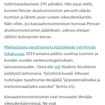
tutkintavankeuteen 291 päiväksi. Hän pysyi siellä,
kunnes Penzan aluetuomioistuin peruutti väärän
tuomion ja lähetti asian uuteen oikeudenkäyntiin.
Näin ollen, jos kassaatiotuomioistuin kumoaa Penzan
aluetuomioistuimen päätöksen, uskova otetaan
säilöön kolmannen kerran.
Mielivaltaista vangitsemista käsittelevän työryhmän
lokakuussa
2019 antama päätös osoittaa tuomion ja
kuuden vuoden vankeusrangaistuksen
lainvastaisuuden. Tämä elin
piti
Vladimir Alushkinin
pidätystä laittomana. Työryhmä kuvaili Jehovan
todistajien tapahtumia Venäjällä "järjestelmälliseksi ja
institutionaaliseksi vainoksi" (kohta 65).
Kassaatiotuomioistuimet ovat innovaatio Venäjän
oikeudenkäynneissä. Ne ovat