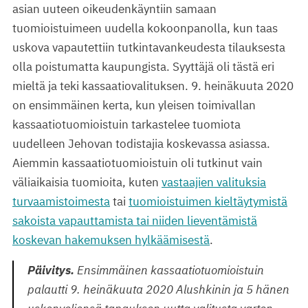
asian uuteen oikeudenkäyntiin samaan
tuomioistuimeen uudella kokoonpanolla, kun taas
uskova vapautettiin tutkintavankeudesta tilauksesta
olla poistumatta kaupungista. Syyttäjä oli tästä eri
mieltä ja teki kassaatiovalituksen. 9. heinäkuuta 2020
on ensimmäinen kerta, kun yleisen toimivallan
kassaatiotuomioistuin tarkastelee tuomiota
uudelleen Jehovan todistajia koskevassa asiassa.
Aiemmin kassaatiotuomioistuin oli tutkinut vain
väliaikaisia tuomioita, kuten
vastaajien valituksia
turvaamistoimesta
tai
tuomioistuimen kieltäytymistä
sakoista vapauttamista tai niiden lieventämistä
koskevan hakemuksen hylkäämisestä
.
Päivitys.
Ensimmäinen kassaatiotuomioistuin
palautti 9. heinäkuuta 2020 Alushkinin ja 5 hänen