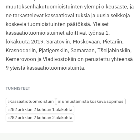
muutoksenhakutuomioistuinten ylempi oikeusaste, ja
ne tarkastelevat kassaatiovalituksia ja uusia seikkoja
koskevia tuomioistuinten päätöksiä. Yleiset
kassaatiotuomioistuimet aloittivat työnsä 1.
lokakuuta 2019. Saratoviin, Moskovaan, Pietariin,
Krasnodariin, Pjatigorskiin, Samaraan, Tšeljabinskiin,
Kemerovoon ja Vladivostokiin on perustettu yhteensä
9 yleistä kassaatiotuomioistuinta.
TUNNISTEET
Kassaatiotuomioistuin
Tunnustamista koskeva sopimus
282 artiklan 2 kohdan 1 alakohta
282 artiklan 2 kohdan 2 alakohta