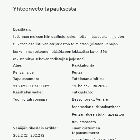
Yhteenveto tapauksesta
Epäillään:
tutkinnan mukaan hän osallistui uskonnollisiin tilaisuuksiin, joiden
tulkitaan osallistuvan äärijärjestön toimintaan (viitaten Venäjän
korkeimman oikeuden päätökseen lakkauttaa kaikki 396
rekisteröityä Jehovan todistajien järjestöä)
Alue:
Paikkakunta:
Penzan alue
Penza
Tapausnumero:
Tutkinnan aloitus:
11802560015000075
11. heinäkuuta 2018
Käsittelyn vaihe:
Tutkijataho:
Tuomio tuli voimaan
Bessonovsky, Venäjän
federaation tutkintakomitean
Penzan alueen tutkintaosaston
tutkintaosasto
Venäjän rikoslain artikla:
Tuomioistuimen
tapausnumero:
282.2 (1), 282.2 (2)
1-110/2020 (1-167/2019)