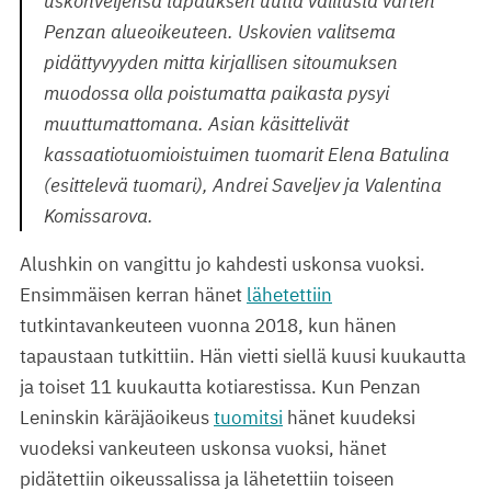
uskonveljensä tapauksen uutta valitusta varten
Penzan alueoikeuteen. Uskovien valitsema
pidättyvyyden mitta kirjallisen sitoumuksen
muodossa olla poistumatta paikasta pysyi
muuttumattomana. Asian käsittelivät
kassaatiotuomioistuimen tuomarit Elena Batulina
(esittelevä tuomari), Andrei Saveljev ja Valentina
Komissarova.
Alushkin on vangittu jo kahdesti uskonsa vuoksi.
Ensimmäisen kerran hänet
lähetettiin
tutkintavankeuteen vuonna 2018, kun hänen
tapaustaan tutkittiin. Hän vietti siellä kuusi kuukautta
ja toiset 11 kuukautta kotiarestissa. Kun Penzan
Leninskin käräjäoikeus
tuomitsi
hänet kuudeksi
vuodeksi vankeuteen uskonsa vuoksi, hänet
pidätettiin oikeussalissa ja lähetettiin toiseen