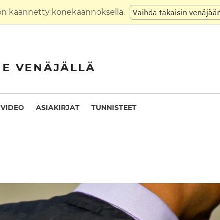
on käännetty konekäännöksellä.
Vaihda takaisin venäjää
NE VENÄJÄLLÄ
VIDEO
ASIAKIRJAT
TUNNISTEET