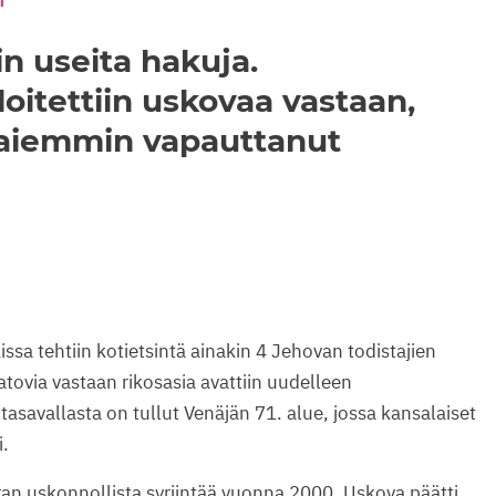
T
in useita hakuja.
oitettiin uskovaa vastaan,
 aiemmin vapauttanut
a tehtiin kotietsintä ainakin 4 Jehovan todistajien
atovia vastaan rikosasia avattiin uudelleen
-tasavallasta on tullut Venäjän 71. alue, jossa kansalaiset
i.
ran uskonnollista syrjintää vuonna 2000. Uskova päätti