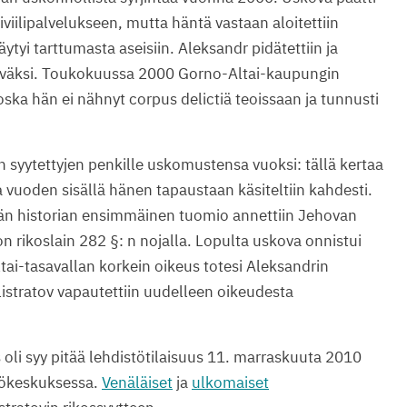
viilipalvelukseen, mutta häntä vastaan aloitettiin
ytyi tarttumasta aseisiin. Aleksandr pidätettiin ja
päiväksi. Toukokuussa 2000 Gorno-Altai-kaupungin
oska hän ei nähnyt corpus delictiä teoissaan ja tunnusti
 syytettyjen penkille uskomustensa vuoksi: tällä kertaa
ta vuoden sisällä hänen tapaustaan käsiteltiin kahdesti.
n historian ensimmäinen tuomio annettiin Jehovan
n rikoslain 282 §: n nojalla. Lopulta uskova onnistui
ai-tasavallan korkein oikeus totesi Aleksandrin
stratov vapautettiin uudelleen oikeudesta
s oli syy pitää lehdistötilaisuus 11. marraskuuta 2010
tökeskuksessa.
Venäläiset
ja
ulkomaiset