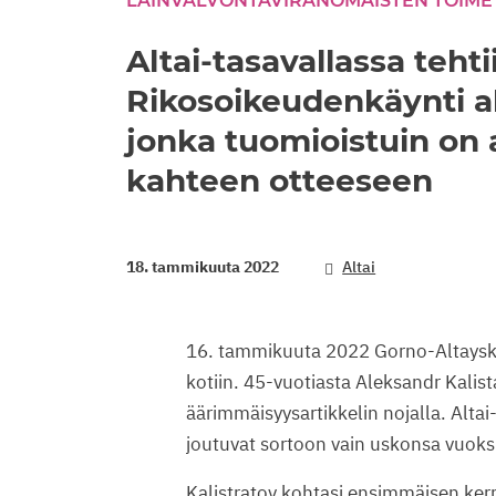
LAINVALVONTAVIRANOMAISTEN TOIME
Altai-tasavallassa tehti
Rikosoikeudenkäynti al
jonka tuomioistuin on
kahteen otteeseen
18. tammikuuta 2022
Altai
16. tammikuuta 2022 Gorno-Altayskiss
kotiin. 45-vuotiasta Aleksandr Kalist
äärimmäisyysartikkelin nojalla. Altai
joutuvat sortoon vain uskonsa vuoks
Kalistratov kohtasi ensimmäisen ker