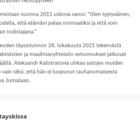
istratovin rikossyytteen
iotaan vuonna 2011 uskova sanoi: "Olen tyytyväinen,
todella, että elämäni palaa normaaliksi ja että voin
an todistajana."
keuden täysistunnon 28. lokakuuta 2021 tekemästä
ktivistien ja maailmanyhteisön vetoomukset jatkuvat
jällä. Aleksandr Kalistratovia uhkaa satojen muiden
 vain siksi, että hän ei luopunut rauhanomaisesta
va Jumalaan.
tayskissa