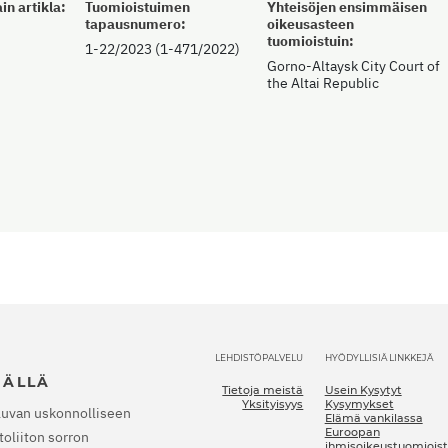
in artikla:
Tuomioistuimen
Yhteisöjen ensimmäisen
tapausnumero:
oikeusasteen
tuomioistuin:
1-22/2023 (1-471/2022)
Gorno-Altaysk City Court of
the Altai Republic
LEHDISTÖPALVELU
HYÖDYLLISIÄ LINKKEJÄ
JÄLLÄ
Tietoja meistä
Usein Kysytyt
Yksityisyys
Kysymykset
luvan uskonnolliseen
Elämä vankilassa
Euroopan
oliiton sorron
ihmisoikeustuomioist