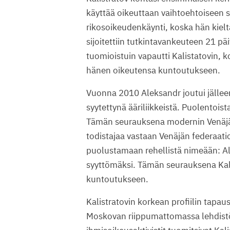
käyttää oikeuttaan vaihtoehtoiseen si
rikosoikeudenkäynti, koska hän kieltä
sijoitettiin tutkintavankeuteen 21 
tuomioistuin vapautti Kalistatovin, k
hänen oikeutensa kuntoutukseen.
Vuonna 2010 Aleksandr joutui jälleen
syytettynä ääriliikkeistä. Puolentois
Tämän seurauksena modernin Venäjä
todistajaa vastaan Venäjän federaatio
puolustamaan rehellistä nimeään: Alt
syyttömäksi. Tämän seurauksena Kali
kuntoutukseen.
Kalistratovin korkean profiilin tapau
Moskovan riippumattomassa lehdis