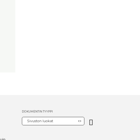
DOKUMENTIN TYYPPI
Sivuston luokat
uin