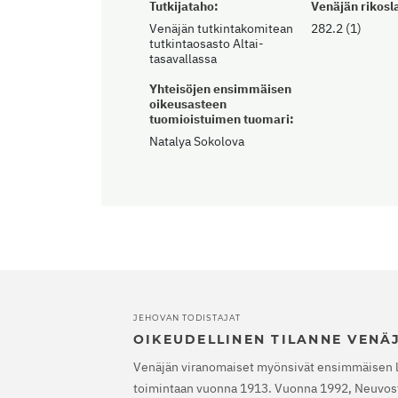
Tutkijataho:
Venäjän rikosla
Venäjän tutkintakomitean
282.2 (1)
tutkintaosasto Altai-
tasavallassa
Yhteisöjen ensimmäisen
oikeusasteen
tuomioistuimen tuomari:
Natalya Sokolova
JEHOVAN TODISTAJAT
OIKEUDELLINEN TILANNE VENÄ
Venäjän viranomaiset myönsivät ensimmäisen 
toimintaan vuonna 1913. Vuonna 1992, Neuvost