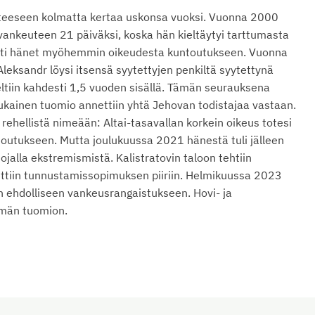
ytteeseen kolmatta kertaa uskonsa vuoksi. Vuonna 2000
ntavankeuteen 21 päiväksi, koska hän kieltäytyi tarttumasta
autti hänet myöhemmin oikeudesta kuntoutukseen. Vuonna
eksandr löysi itsensä syytettyjen penkiltä syytettynä
eltiin kahdesti 1,5 vuoden sisällä. Tämän seurauksena
kainen tuomio annettiin yhtä Jehovan todistajaa vastaan.
ehellistä nimeään: Altai-tasavallan korkein oikeus totesi
ntoutukseen. Mutta joulukuussa 2021 hänestä tuli jälleen
jalla ekstremismistä. Kalistratovin taloon tehtiin
tettiin tunnustamissopimuksen piiriin. Helmikuussa 2023
n ehdolliseen vankeusrangaistukseen. Hovi- ja
ämän tuomion.