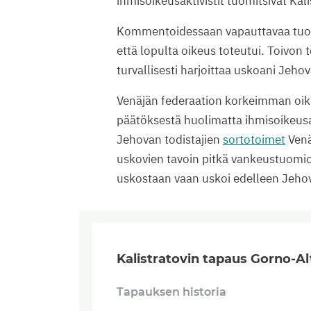
ihmisoikeusaktivistit tuomitsivat Kal
Kommentoidessaan vapauttavaa tuom
että lopulta oikeus toteutui. Toivon 
turvallisesti harjoittaa uskoani Jehov
Venäjän federaation korkeimman oi
päätöksestä huolimatta ihmisoikeusa
Jehovan todistajien
sortotoimet
Venä
uskovien tavoin pitkä vankeustuomio
uskostaan vaan uskoi edelleen Jeho
Kalistratovin tapaus Gorno-Al
Tapauksen historia