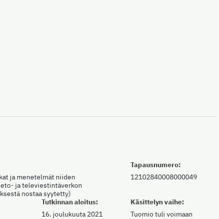
Tapausnumero:
ikat ja menetelmät niiden
12102840008000049
eto- ja televiestintäverkon
öksestä nostaa syytetty)
Tutkinnan aloitus:
Käsittelyn vaihe:
16. joulukuuta 2021
Tuomio tuli voimaan