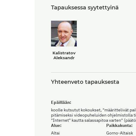
Tapauksessa syytettyinä
Kalistratov
Aleksandr
Yhteenveto tapauksesta
Epäillään:
koolle kutsutut kokoukset, "määrittelivät pa
pitämiseksi videopuheluiden ohjelmistolla ti
"Internet" kautta salassapitoa varten" (päät
Alue:
Paikkakunta:
Altai
Gorno-Altaisk