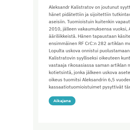
Aleksandr Kalistratov on joutunut sy
hänet pidätettiin ja sijoitettiin tutki
aseisiin. Tuomioistuin kuitenkin vap
2010, jälleen vakaumuksensa vuoksi, Al
ääriliikkeistä. Hänen tapaustaan käsit
ensimmäinen RF CrC:n 282 artiklan mu
Lopulta uskova onnistui puolustamaan r
Kalistratovin syylliseksi oikeuteen ku
vastaaja rikosasiassa saman artiklan no
kotietsintä, jonka jälkeen uskova ase
oikeus tuomitsi Aleksandrin 6,5 vuode
kassaatiotuomioistuimet pysyttivät t
Aikajana