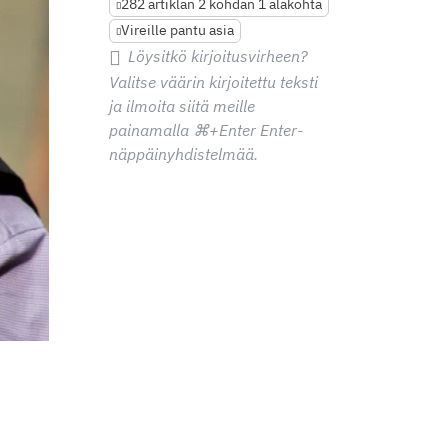
282 artiklan 2 kohdan 1 alakohta
Vireille pantu asia
Löysitkö kirjoitusvirheen?
Valitse väärin kirjoitettu teksti
ja ilmoita siitä meille
painamalla
⌘+Enter
Enter-
näppäinyhdistelmää.