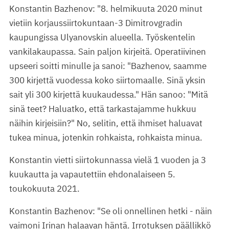
Konstantin Bazhenov: "8. helmikuuta 2020 minut
vietiin korjaussiirtokuntaan-3 Dimitrovgradin
kaupungissa Ulyanovskin alueella. Työskentelin
vankilakaupassa. Sain paljon kirjeitä. Operatiivinen
upseeri soitti minulle ja sanoi: "Bazhenov, saamme
300 kirjettä vuodessa koko siirtomaalle. Sinä yksin
sait yli 300 kirjettä kuukaudessa." Hän sanoo: "Mitä
sinä teet? Haluatko, että tarkastajamme hukkuu
näihin kirjeisiin?" No, selitin, että ihmiset haluavat
tukea minua, jotenkin rohkaista, rohkaista minua.
Konstantin vietti siirtokunnassa vielä 1 vuoden ja 3
kuukautta ja vapautettiin ehdonalaiseen 5.
toukokuuta 2021.
Konstantin Bazhenov: "Se oli onnellinen hetki - näin
vaimoni Irinan halaavan häntä. Irrotuksen päällikkö