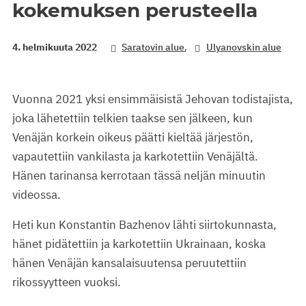
kokemuksen perusteella
,
4. helmikuuta 2022
Saratovin alue
Ulyanovskin alue
Vuonna 2021 yksi ensimmäisistä Jehovan todistajista,
joka lähetettiin telkien taakse sen jälkeen, kun
Venäjän korkein oikeus päätti kieltää järjestön,
vapautettiin vankilasta ja karkotettiin Venäjältä.
Hänen tarinansa kerrotaan tässä neljän minuutin
videossa.
Heti kun Konstantin Bazhenov lähti siirtokunnasta,
hänet pidätettiin ja karkotettiin Ukrainaan, koska
hänen Venäjän kansalaisuutensa peruutettiin
rikossyytteen vuoksi.