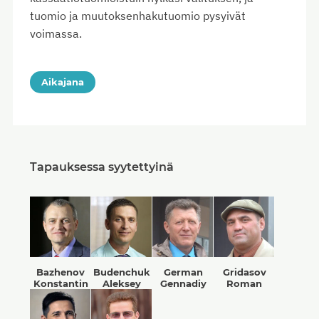
tuomio ja muutoksenhakutuomio pysyivät
voimassa.
Aikajana
Tapauksessa syytettyinä
Bazhenov
Budenchuk
German
Gridasov
Konstantin
Aleksey
Gennadiy
Roman