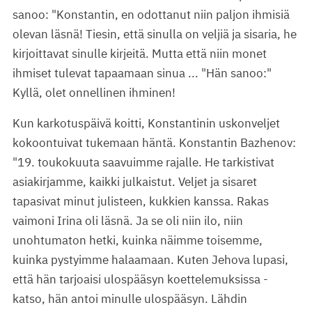
sanoo: "Konstantin, en odottanut niin paljon ihmisiä
olevan läsnä! Tiesin, että sinulla on veljiä ja sisaria, he
kirjoittavat sinulle kirjeitä. Mutta että niin monet
ihmiset tulevat tapaamaan sinua ... "Hän sanoo:"
Kyllä, olet onnellinen ihminen!
Kun karkotuspäivä koitti, Konstantinin uskonveljet
kokoontuivat tukemaan häntä. Konstantin Bazhenov:
"19. toukokuuta saavuimme rajalle. He tarkistivat
asiakirjamme, kaikki julkaistut. Veljet ja sisaret
tapasivat minut julisteen, kukkien kanssa. Rakas
vaimoni Irina oli läsnä. Ja se oli niin ilo, niin
unohtumaton hetki, kuinka näimme toisemme,
kuinka pystyimme halaamaan. Kuten Jehova lupasi,
että hän tarjoaisi ulospääsyn koettelemuksissa -
katso, hän antoi minulle ulospääsyn. Lähdin