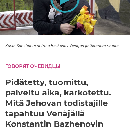
0
seconds
Kuva: Konstantin ja Irina Bazhenov Venäjän ja Ukrainan rajalla
of
0
seconds
ГОВОРЯТ ОЧЕВИДЦЫ
Pidätetty, tuomittu,
palveltu aika, karkotettu.
Mitä Jehovan todistajille
tapahtuu Venäjällä
Konstantin Bazhenovin