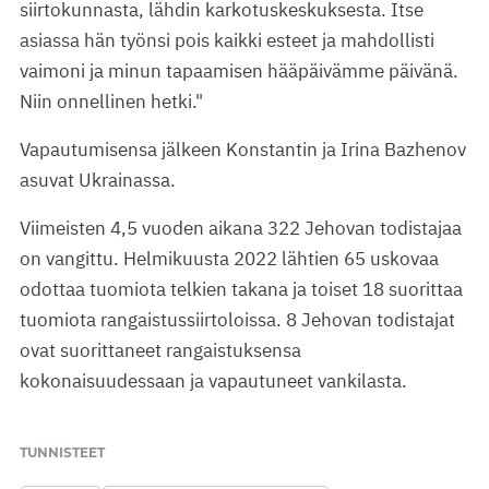
siirtokunnasta, lähdin karkotuskeskuksesta. Itse
asiassa hän työnsi pois kaikki esteet ja mahdollisti
vaimoni ja minun tapaamisen hääpäivämme päivänä.
Niin onnellinen hetki."
Vapautumisensa jälkeen Konstantin ja Irina Bazhenov
asuvat Ukrainassa.
Viimeisten 4,5 vuoden aikana 322 Jehovan todistajaa
on vangittu. Helmikuusta 2022 lähtien 65 uskovaa
odottaa tuomiota telkien takana ja toiset 18 suorittaa
tuomiota rangaistussiirtoloissa. 8 Jehovan todistajat
ovat suorittaneet rangaistuksensa
kokonaisuudessaan ja vapautuneet vankilasta.
TUNNISTEET