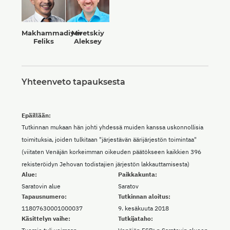
Makhammadiyev
Miretskiy
Feliks
Aleksey
Yhteenveto tapauksesta
Epäillään:
Tutkinnan mukaan hän johti yhdessä muiden kanssa uskonnollisia
toimituksia, joiden tulkitaan "järjestävän äärijärjestön toimintaa"
(viitaten Venäjän korkeimman oikeuden päätökseen kaikkien 396
rekisteröidyn Jehovan todistajien järjestön lakkauttamisesta)
Alue:
Paikkakunta:
Saratovin alue
Saratov
Tapausnumero:
Tutkinnan aloitus:
11807630001000037
9. kesäkuuta 2018
Käsittelyn vaihe:
Tutkijataho: