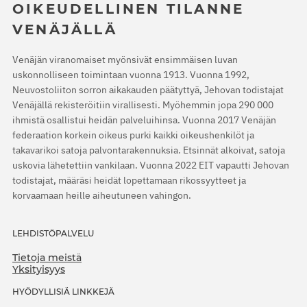
OIKEUDELLINEN TILANNE
VENÄJÄLLÄ
Venäjän viranomaiset myönsivät ensimmäisen luvan
uskonnolliseen toimintaan vuonna 1913. Vuonna 1992,
Neuvostoliiton sorron aikakauden päätyttyä, Jehovan todistajat
Venäjällä rekisteröitiin virallisesti. Myöhemmin jopa 290 000
ihmistä osallistui heidän palveluihinsa. Vuonna 2017 Venäjän
federaation korkein oikeus purki kaikki oikeushenkilöt ja
takavarikoi satoja palvontarakennuksia. Etsinnät alkoivat, satoja
uskovia lähetettiin vankilaan. Vuonna 2022 EIT vapautti Jehovan
todistajat, määräsi heidät lopettamaan rikossyytteet ja
korvaamaan heille aiheutuneen vahingon.
LEHDISTÖPALVELU
Tietoja meistä
Yksityisyys
HYÖDYLLISIÄ LINKKEJÄ