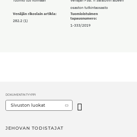
Tuomio tuli voimaan
Venäjän FSB: n Saratovin alueen
osaston tutkintaosasto
Venäjän rikoslain artikla:
Tuomioistuimen
tapausnumero:
282.2 (1)
1-333/2019
DOKUMENTIN TYYPPI
Sivuston luokat
JEHOVAN TODISTAJAT