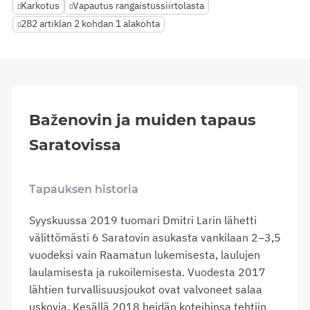
Karkotus
Vapautus rangaistussiirtolasta
282 artiklan 2 kohdan 1 alakohta
Baženovin ja muiden tapaus
Saratovissa
Tapauksen historia
Syyskuussa 2019 tuomari Dmitri Larin lähetti
välittömästi 6 Saratovin asukasta vankilaan 2–3,5
vuodeksi vain Raamatun lukemisesta, laulujen
laulamisesta ja rukoilemisesta. Vuodesta 2017
lähtien turvallisuusjoukot ovat valvoneet salaa
uskovia. Kesällä 2018 heidän koteihinsa tehtiin