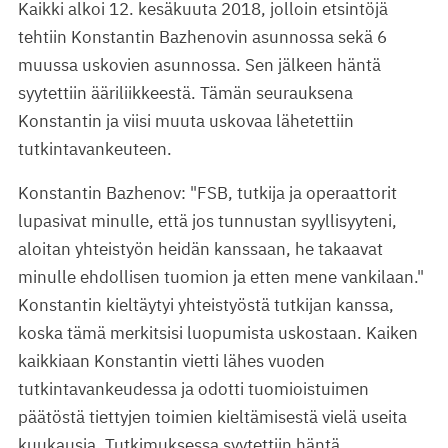
Kaikki alkoi 12. kesäkuuta 2018, jolloin etsintöjä
tehtiin Konstantin Bazhenovin asunnossa sekä 6
muussa uskovien asunnossa. Sen jälkeen häntä
syytettiin ääriliikkeestä. Tämän seurauksena
Konstantin ja viisi muuta uskovaa lähetettiin
tutkintavankeuteen.
Konstantin Bazhenov: "FSB, tutkija ja operaattorit
lupasivat minulle, että jos tunnustan syyllisyyteni,
aloitan yhteistyön heidän kanssaan, he takaavat
minulle ehdollisen tuomion ja etten mene vankilaan."
Konstantin kieltäytyi yhteistyöstä tutkijan kanssa,
koska tämä merkitsisi luopumista uskostaan. Kaiken
kaikkiaan Konstantin vietti lähes vuoden
tutkintavankeudessa ja odotti tuomioistuimen
päätöstä tiettyjen toimien kieltämisestä vielä useita
kuukausia. Tutkimuksessa syytettiin häntä