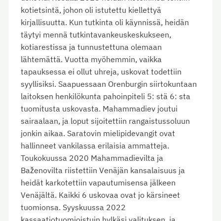
kotietsintä, johon oli istutettu kiellettyä
kirjallisuutta. Kun tutkinta oli käynnissä, heidän
täytyi mennä tutkintavankeuskeskukseen,
kotiarestissa ja tunnustettuna olemaan
lähtemättä. Vuotta myöhemmin, vaikka
tapauksessa ei ollut uhreja, uskovat todettiin
syyllisiksi. Saapuessaan Orenburgin siirtokuntaan
laitoksen henkilökunta pahoinpiteli 5: stä 6: sta
tuomitusta uskovasta. Mahammadiev joutui
sairaalaan, ja loput sijoitettiin rangaistussoluun
jonkin aikaa. Saratovin mielipidevangit ovat
hallinneet vankilassa erilaisia ammatteja.
Toukokuussa 2020 Mahammadievilta ja
Baženovilta riistettiin Venäjän kansalaisuus ja
heidät karkotettiin vapautumisensa jälkeen
Venäjältä. Kaikki 6 uskovaa ovat jo kärsineet
tuomionsa. Syyskuussa 2022
kassaatiotuomioistuin hylkäsi valituksen, ja