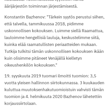
äärijärjestön toiminnan järjestämisestä.
Konstantin Bazhenov: "Tärkein syytös perustui siihen,
että talvella, tammikuussa 2018, pidimme
uskonnollisen kokouksen. Luimme siellä Raamattua,
lauloimme hengellisiä lauluja, keskustelimme siitä,
kuinka elää raamatullisten periaatteiden mukaan.
Tutkija tulkitsi tämän uskonnollisen kokouksen ikään
kuin olisimme pitäneet Venäjällä kielletyn
oikeushenkilön kokouksen."
19. syyskuuta 2019 tuomari ilmoitti tuomion: 3,5
vuotta yleisen hallinnon siirtokunnassa. 3 kuukauden
kuluttua muutoksenhakutuomioistuin vahvisti tämän
tuomion ja 4. helmikuuta 2020 Bazhenov lähetettiin
korjaussiirtolaan.