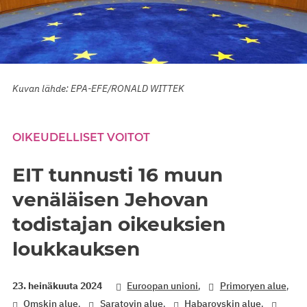
Kuvan lähde: EPA-EFE/RONALD WITTEK
OIKEUDELLISET VOITOT
EIT tunnusti 16 muun
venäläisen Jehovan
todistajan oikeuksien
loukkauksen
,
,
23. heinäkuuta 2024
Euroopan unioni
Primoryen alue
,
,
,
Omskin alue
Saratovin alue
Habarovskin alue