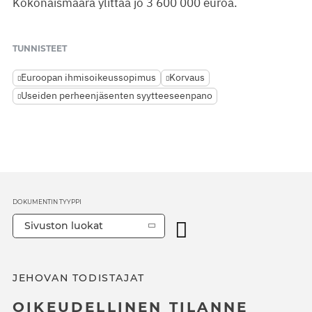
Kokonaismäärä ylittää jo 3 600 000 euroa.
TUNNISTEET
Euroopan ihmisoikeussopimus
Korvaus
Useiden perheenjäsenten syytteeseenpano
DOKUMENTIN TYYPPI
Sivuston luokat
JEHOVAN TODISTAJAT
OIKEUDELLINEN TILANNE