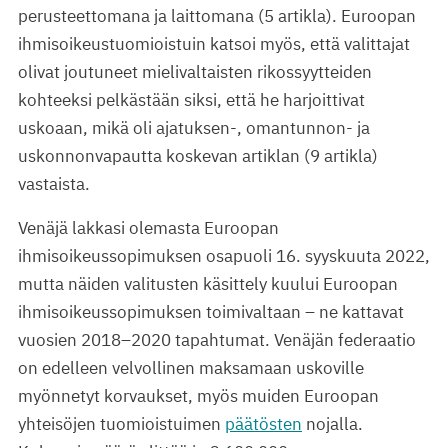
perusteettomana ja laittomana (5 artikla). Euroopan
ihmisoikeustuomioistuin katsoi myös, että valittajat
olivat joutuneet mielivaltaisten rikossyytteiden
kohteeksi pelkästään siksi, että he harjoittivat
uskoaan, mikä oli ajatuksen-, omantunnon- ja
uskonnonvapautta koskevan artiklan (9 artikla)
vastaista.
Venäjä lakkasi olemasta Euroopan
ihmisoikeussopimuksen osapuoli 16. syyskuuta 2022,
mutta näiden valitusten käsittely kuului Euroopan
ihmisoikeussopimuksen toimivaltaan – ne kattavat
vuosien 2018–2020 tapahtumat. Venäjän federaatio
on edelleen velvollinen maksamaan uskoville
myönnetyt korvaukset, myös muiden Euroopan
yhteisöjen tuomioistuimen
päätösten
nojalla.