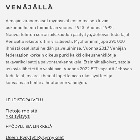
VENÄJÄLLÄ
Venäjän viranomaiset myönsivät ensimmäisen luvan
uskonnolliseen toimintaan vuonna 1913. Vuonna 1992,
Neuvostoliiton sorron aikakauden päätyttyä, Jehovan todistajat
Venäjällä rekisteröitiin virallisesti. Myöhemmin jopa 290 000
ihmistä osallistui heidän palveluihinsa. Vuonna 2017 Venäjän
federaation korkein oikeus purki kaikki oikeushenkilöt ja
takavarikoi satoja palvontarakennuksia. Etsinnät alkoivat, satoja
uskovia lähetettiin vankilaan. Vuonna 2022 EIT vapautti Jehovan
todistajat, määräsi heidät lopettamaan rikossyytteet ja
korvaamaan heille aiheutuneen vahingon.
LEHDISTÖPALVELU
Tietoja meistä
Yksityisyys
HYÖDYLLISIÄ LINKKEJÄ
Usein Kysytyt Kysymykset