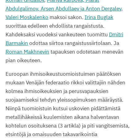
Abdulgalimov, Arsen Abdullaev ja Anton Dergalev
.
Valeri Moskalenko
maksoi sakon.
Irina Buglak
suorittaa edelleen ehdollista rangaistusta.
Kahdeksaksi vuodeksi vankeuteen tuomittu
Dmitri
Barmakin
odottaa siirtoa rangaistussiirtolaan. Ja
Roman Makhnevin
tapauksen odotetaan menevän
pian oikeuteen.
Euroopan ihmisoikeustuomioistuimen päätöksen
mukaan Venäjän federaatio rikkoi valittajiin nähden
kolmea ihmisoikeuksien ja perusvapauksien
suojaamiseksi tehdyn yleissopimuksen määräystä.
Niinpä tuomioistuin kutsui uskovien pidättämistä
metallihäkeissä kuulemisten aikana halventavan
kohtelun osoituksena (3 artikla) ja piti vangitsemista,
etsintöjä ja omaisuuden takavarikointia