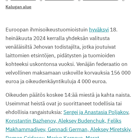
Kalugan alue
Euroopan ihmisoikeustuomioistuin
hyväksyi
18.
heinäkuuta 2024 kerralla yhdeksän valitusta
venäläisiltä Jehovan todistajilta, jotka joutuivat
laittomien etsintöjen, pidätysten ja tuomioiden
kohteeksi uskontonsa vuoksi. Venäjän federaatio on
velvollinen maksamaan uskoville korvauksia 156 000
euroa ja oikeudenkäyntikuluja 4 000 euroa.
Oikeuden päätös koskee 14:ää miestä ja kahta naista.
Useimmat heistä ovat jo suorittaneet todellisia tai
ehdollisia rangaistuksia:
Sergei ja Anastasia Poljakov
,
Konstantin Bazhenov, Aleksey Budenchuk, Feliks
Makhammadiyev, Gennadi German, Aleksey Miretskiy,
Roman Gridasov
,
Mariya Karpova, Marat