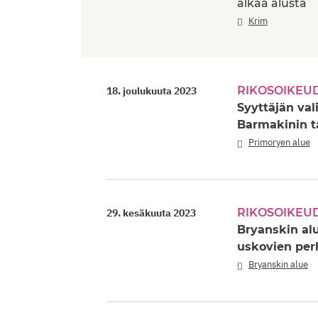
alkaa alusta
Krim
RIKOSOIKEU
18. joulukuuta 2023
Syyttäjän val
Barmakinin 
Primoryen alue
RIKOSOIKEU
29. kesäkuuta 2023
Bryanskin alu
uskovien per
Bryanskin alue