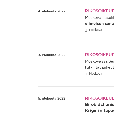
RIKOSOIKEU
4. elokuuta 2022
Moskovan asukka
viimeisen san
Moskova
RIKOSOIKEU
3. elokuuta 2022
Moskovassa Sea
tutkintavankeu
Moskova
RIKOSOIKEU
5. elokuuta 2022
Birobidzhanis
Krigerin tap