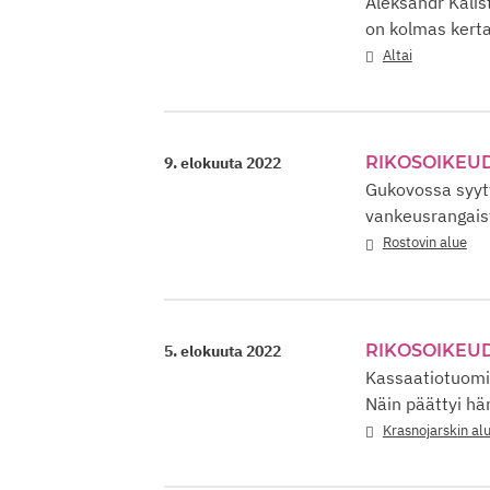
Aleksandr Kalis
on kolmas kerta
Altai
RIKOSOIKEU
9. elokuuta 2022
Gukovossa syytt
vankeusrangais
Rostovin alue
RIKOSOIKEU
5. elokuuta 2022
Kassaatiotuomio
Näin päättyi hä
Krasnojarskin al