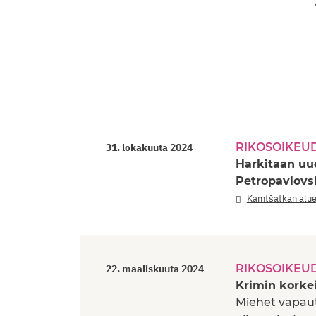
RIKOSOIKEU
31. lokakuuta 2024
Harkitaan uu
Petropavlovs
Kamtšatkan alu
RIKOSOIKEU
22. maaliskuuta 2024
Krimin korke
Miehet vapaut