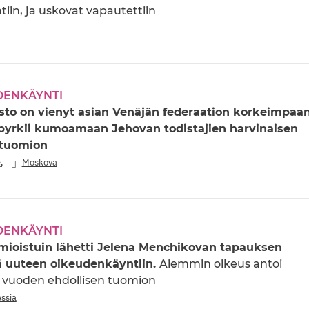
iin, ja uskovat vapautettiin
DENKÄYNTI
asto on vienyt asian Venäjän federaation korkeimpaa
 pyrkii kumoamaan Jehovan todistajien harvinaisen
 tuomion
,
e
Moskova
DENKÄYNTI
mioistuin lähetti Jelena Menchikovan tapauksen
ä uuteen oikeudenkäyntiin.
Aiemmin oikeus antoi
n vuoden ehdollisen tuomion
ssia