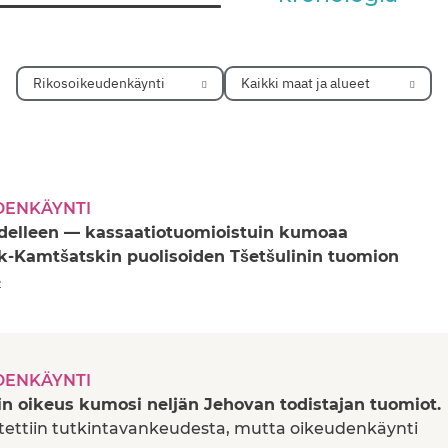
Rikosoikeudenkäynti
Kaikki maat ja alueet
DENKÄYNTI
delleen — kassaatiotuomioistuin kumoaa
k-Kamtšatskin puolisoiden Tšetšulinin tuomion
e
DENKÄYNTI
in oikeus kumosi neljän Jehovan todistajan tuomiot.
ettiin tutkintavankeudesta, mutta oikeudenkäynti