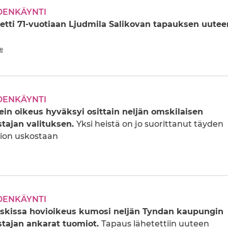
DENKÄYNTI
etti 71-vuotiaan Ljudmila Salikovan tapauksen uutee
ue
DENKÄYNTI
in oikeus hyväksyi osittain neljän omskilaisen
stajan valituksen.
Yksi heistä on jo suorittanut täyden
on uskostaan
DENKÄYNTI
skissa hovioikeus kumosi neljän Tyndan kaupungin
stajan ankarat tuomiot.
Tapaus lähetettiin uuteen