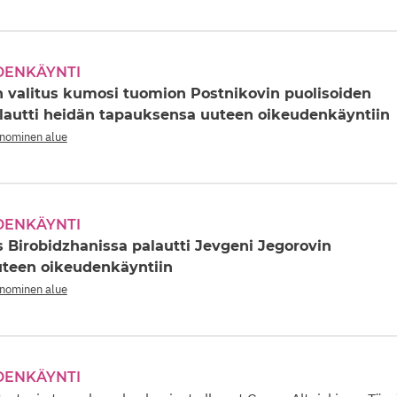
DENKÄYNTI
n valitus kumosi tuomion Postnikovin puolisoiden
alautti heidän tapauksensa uuteen oikeudenkäyntiin
onominen alue
DENKÄYNTI
s Birobidzhanissa palautti Jevgeni Jegorovin
teen oikeudenkäyntiin
onominen alue
DENKÄYNTI