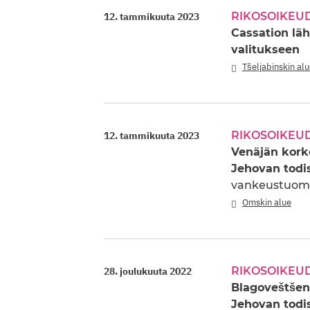
RIKOSOIKEU
12. tammikuuta 2023
Cassation läh
valitukseen
Tšeljabinskin al
RIKOSOIKEU
12. tammikuuta 2023
Venäjän korke
Jehovan todi
vankeustuomi
Omskin alue
RIKOSOIKEU
28. joulukuuta 2022
Blagoveštšen
Jehovan todi