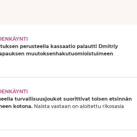
DENKÄYNTI
ituksen perusteella kassaatio palautti Dmitriy
tapauksen muutoksenhakutuomioistuimeen
DENKÄYNTI
eella turvallisuusjoukot suorittivat toisen etsinnän
heen kotona.
Naista vastaan on aloitettu rikosasia