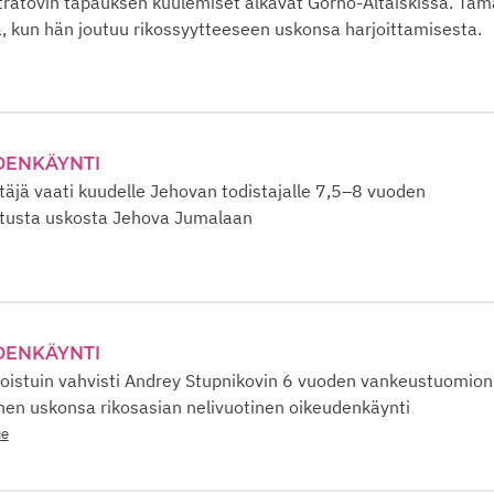
tratovin tapauksen kuulemiset alkavat Gorno-Altaiskissa. Täm
, kun hän joutuu rikossyytteeseen uskonsa harjoittamisesta.
DENKÄYNTI
äjä vaati kuudelle Jehovan todistajalle 7,5–8 vuoden
tusta uskosta Jehova Jumalaan
DENKÄYNTI
istuin vahvisti Andrey Stupnikovin 6 vuoden vankeustuomion 
nen uskonsa rikosasian nelivuotinen oikeudenkäynti
ue