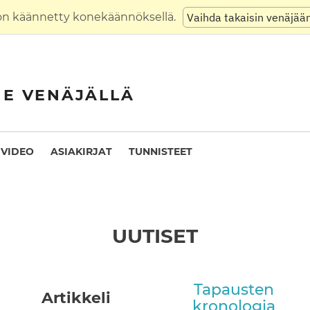
on käännetty konekäännöksellä.
Vaihda takaisin venäjää
NE VENÄJÄLLÄ
VIDEO
ASIAKIRJAT
TUNNISTEET
UUTISET
Tapausten
Artikkeli
kronologia