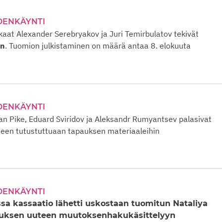
DENKÄYNTI
at Alexander Serebryakov ja Juri Temirbulatov tekivät
an
. Tuomion julkistaminen on määrä antaa 8. elokuuta
DENKÄYNTI
n Pike, Eduard Sviridov ja Aleksandr Rumyantsev palasivat
teen tutustuttuaan tapauksen materiaaleihin
DENKÄYNTI
sa kassaatio lähetti uskostaan tuomitun Nataliya
auksen uuteen muutoksenhakukäsittelyyn