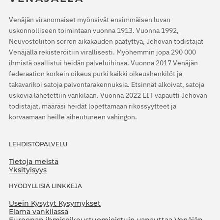
Venäjän viranomaiset myönsivät ensimmäisen luvan
uskonnolliseen toimintaan vuonna 1913. Vuonna 1992,
Neuvostoliiton sorron aikakauden päätyttyä, Jehovan todistajat
Venäjällä rekisteröitiin virallisesti. Myöhemmin jopa 290 000
ihmistä osallistui heidän palveluihinsa. Vuonna 2017 Venäjän
federaation korkein oikeus purki kaikki oikeushenkilöt ja
takavarikoi satoja palvontarakennuksia. Etsinnät alkoivat, satoja
uskovia lähetettiin vankilaan. Vuonna 2022 EIT vapautti Jehovan
todistajat, määräsi heidät lopettamaan rikossyytteet ja
korvaamaan heille aiheutuneen vahingon.
LEHDISTÖPALVELU
Tietoja meistä
Yksityisyys
HYÖDYLLISIÄ LINKKEJÄ
Usein Kysytyt Kysymykset
Elämä vankilassa