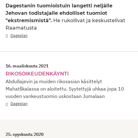
Dagestanin tuomioistuin langetti neljälle
Jehovan todistajalle ehdolliset tuomiot
"ekstremismistä".
He rukoilivat ja keskustelivat
Raamatusta
Dagestan
16. maaliskuuta 2021
RIKOSOIKEUDENKÄYNTI
Abdullajevin ja muiden rikosasian käsittelyt
Mahatškalassa on aloitettu. Syytettyjä uhkaa jopa 10
vuoden vankeustuomio uskostaan Jumalaan
Dagestan
25. syyskuuta 2020