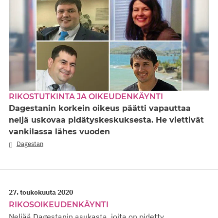
RIKOSTUTKINTA JA OIKEUDENKÄYNTI
Dagestanin korkein oikeus päätti vapauttaa
neljä uskovaa pidätyskeskuksesta. He viettivät
vankilassa lähes vuoden
Dagestan
27. toukokuuta 2020
RIKOSOIKEUDENKÄYNTI
Neljää Dagestanin asukasta, joita on pidetty