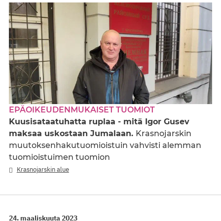
EPÄOIKEUDENMUKAISET TUOMIOT
Kuusisataatuhatta ruplaa - mitä Igor Gusev
maksaa uskostaan Jumalaan.
Krasnojarskin
muutoksenhakutuomioistuin vahvisti alemman
tuomioistuimen tuomion
Krasnojarskin alue
24. maaliskuuta 2023