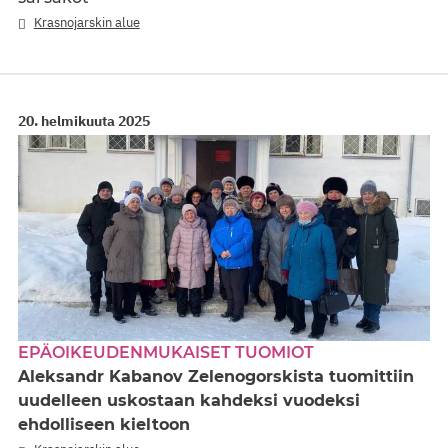
Krasnojarskin alue
20. helmikuuta 2025
EPÄOIKEUDENMUKAISET TUOMIOT
Aleksandr Kabanov Zelenogorskista tuomittiin
uudelleen uskostaan kahdeksi vuodeksi
ehdolliseen kieltoon