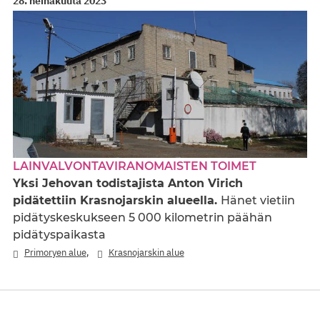
28. heinäkuuta 2023
LAINVALVONTAVIRANOMAISTEN TOIMET
Yksi Jehovan todistajista Anton Virich
pidätettiin Krasnojarskin alueella.
Hänet vietiin
pidätyskeskukseen 5 000 kilometrin päähän
pidätyspaikasta
,
Primoryen alue
Krasnojarskin alue