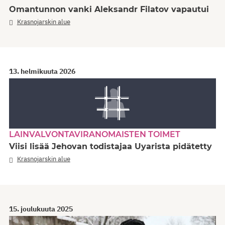
Omantunnon vanki Aleksandr Filatov vapautui
Krasnojarskin alue
13. helmikuuta 2026
LAINVALVONTAVIRANOMAISTEN TOIMET
Viisi lisää Jehovan todistajaa Uyarista pidätetty
Krasnojarskin alue
15. joulukuuta 2025