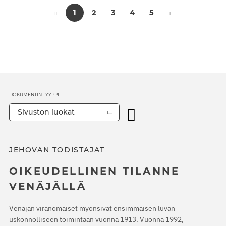
1
2
3
4
5
DOKUMENTIN TYYPPI
Sivuston luokat
JEHOVAN TODISTAJAT
OIKEUDELLINEN TILANNE
VENÄJÄLLÄ
Venäjän viranomaiset myönsivät ensimmäisen luvan
uskonnolliseen toimintaan vuonna 1913. Vuonna 1992,