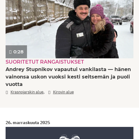
0:28
SUORITETUT RANGAISTUKSET
Andrey Stupnikov vapautui vankilasta — hänen
vainonsa uskon vuoksi kesti seitsemän ja puoli
vuotta
,
Krasnojarskin alue
Kirovin alue
26. marraskuuta 2025