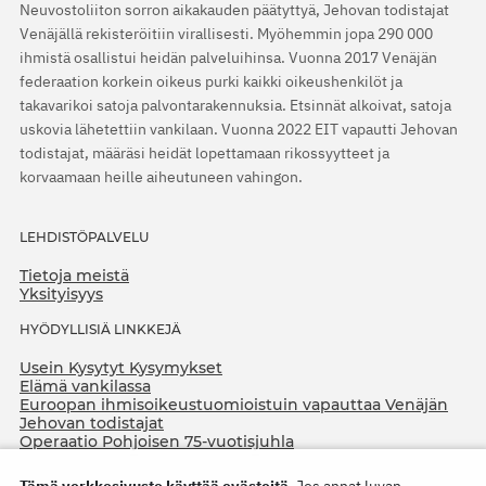
Neuvostoliiton sorron aikakauden päätyttyä, Jehovan todistajat
Venäjällä rekisteröitiin virallisesti. Myöhemmin jopa 290 000
ihmistä osallistui heidän palveluihinsa. Vuonna 2017 Venäjän
federaation korkein oikeus purki kaikki oikeushenkilöt ja
takavarikoi satoja palvontarakennuksia. Etsinnät alkoivat, satoja
uskovia lähetettiin vankilaan. Vuonna 2022 EIT vapautti Jehovan
todistajat, määräsi heidät lopettamaan rikossyytteet ja
korvaamaan heille aiheutuneen vahingon.
LEHDISTÖPALVELU
Tietoja meistä
Yksityisyys
HYÖDYLLISIÄ LINKKEJÄ
Usein Kysytyt Kysymykset
Elämä vankilassa
Euroopan ihmisoikeustuomioistuin vapauttaa Venäjän
Jehovan todistajat
Operaatio Pohjoisen 75-vuotisjuhla