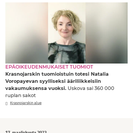
EPÄOIKEUDENMUKAISET TUOMIOT
Krasnojarskin tuomioistuin totesi Natalia
Voropayevan syylliseksi ääriliikkeisiin
vakaumuksensa vuoksi.
Uskova sai 360 000
ruplan sakot
Krasnojarskin alue
17. maaliskuuta 2023