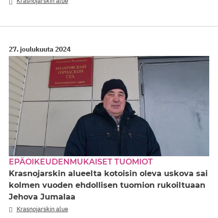
Krasnojarskin alue
27. joulukuuta 2024
EPÄOIKEUDENMUKAISET TUOMIOT
Krasnojarskin alueelta kotoisin oleva uskova sai
kolmen vuoden ehdollisen tuomion rukoiltuaan
Jehova Jumalaa
Krasnojarskin alue