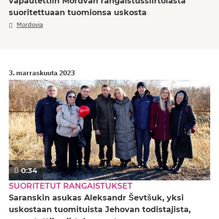
vapautettiin Mordvan rangaistussiirtolasta
suoritettuaan tuomionsa uskosta
Mordovia
3. marraskuuta 2023
0:34
SUORITETUT RANGAISTUKSET
Saranskin asukas Aleksandr Ševtšuk, yksi
uskostaan tuomituista Jehovan todistajista,