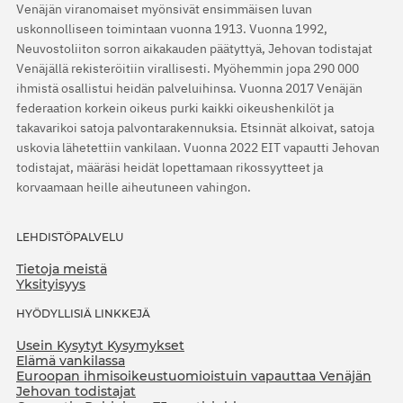
Venäjän viranomaiset myönsivät ensimmäisen luvan
uskonnolliseen toimintaan vuonna 1913. Vuonna 1992,
Neuvostoliiton sorron aikakauden päätyttyä, Jehovan todistajat
Venäjällä rekisteröitiin virallisesti. Myöhemmin jopa 290 000
ihmistä osallistui heidän palveluihinsa. Vuonna 2017 Venäjän
federaation korkein oikeus purki kaikki oikeushenkilöt ja
takavarikoi satoja palvontarakennuksia. Etsinnät alkoivat, satoja
uskovia lähetettiin vankilaan. Vuonna 2022 EIT vapautti Jehovan
todistajat, määräsi heidät lopettamaan rikossyytteet ja
korvaamaan heille aiheutuneen vahingon.
LEHDISTÖPALVELU
Tietoja meistä
Yksityisyys
HYÖDYLLISIÄ LINKKEJÄ
Usein Kysytyt Kysymykset
Elämä vankilassa
Euroopan ihmisoikeustuomioistuin vapauttaa Venäjän
Jehovan todistajat