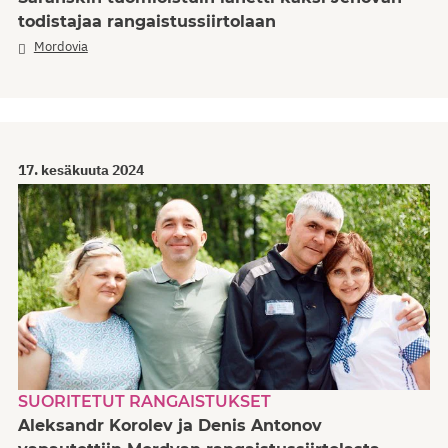
todistajaa rangaistussiirtolaan
Mordovia
17. kesäkuuta 2024
SUORITETUT RANGAISTUKSET
Aleksandr Korolev ja Denis Antonov