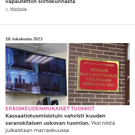
vapautettiin siirtokunnasta
Mordovia
18. lokakuuta 2023
EPÄOIKEUDENMUKAISET TUOMIOT
Kassaatiotuomioistuin vahvisti kuuden
saranskilaisen uskovan tuomion.
Yksi niistä
julkaistaan marraskuussa