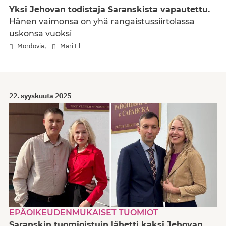
Yksi Jehovan todistaja Saranskista vapautettu.
Hänen vaimonsa on yhä rangaistussiirtolassa
uskonsa vuoksi
,
Mordovia
Mari El
22. syyskuuta 2025
EPÄOIKEUDENMUKAISET TUOMIOT
Saranskin tuomioistuin lähetti kaksi Jehovan