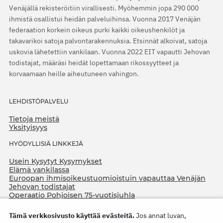
Venäjällä rekisteröitiin virallisesti. Myöhemmin jopa 290 000
ihmistä osallistui heidän palveluihinsa. Vuonna 2017 Venäjän
federaation korkein oikeus purki kaikki oikeushenkilöt ja
takavarikoi satoja palvontarakennuksia. Etsinnät alkoivat, satoja
uskovia lähetettiin vankilaan. Vuonna 2022 EIT vapautti Jehovan
todistajat, määräsi heidät lopettamaan rikossyytteet ja
korvaamaan heille aiheutuneen vahingon.
LEHDISTÖPALVELU
Tietoja meistä
Yksityisyys
HYÖDYLLISIÄ LINKKEJÄ
Usein Kysytyt Kysymykset
Elämä vankilassa
Euroopan ihmisoikeustuomioistuin vapauttaa Venäjän
Jehovan todistajat
Operaatio Pohjoisen 75-vuotisjuhla
Tämä verkkosivusto käyttää evästeitä.
Jos annat luvan,