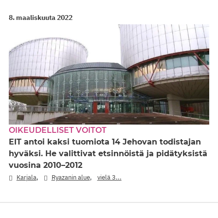
8. maaliskuuta 2022
OIKEUDELLISET VOITOT
EIT antoi kaksi tuomiota 14 Jehovan todistajan
hyväksi. He valittivat etsinnöistä ja pidätyksistä
vuosina 2010–2012
,
,
Karjala
Ryazanin alue
vielä 3...