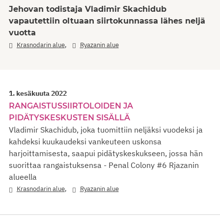
Jehovan todistaja Vladimir Skachidub
vapautettiin oltuaan siirtokunnassa lähes neljä
vuotta
,
Krasnodarin alue
Ryazanin alue
1. kesäkuuta 2022
RANGAISTUSSIIRTOLOIDEN JA
PIDÄTYSKESKUSTEN SISÄLLÄ
Vladimir Skachidub, joka tuomittiin neljäksi vuodeksi ja
kahdeksi kuukaudeksi vankeuteen uskonsa
harjoittamisesta, saapui pidätyskeskukseen, jossa hän
suorittaa rangaistuksensa - Penal Colony #6 Rjazanin
alueella
,
Krasnodarin alue
Ryazanin alue