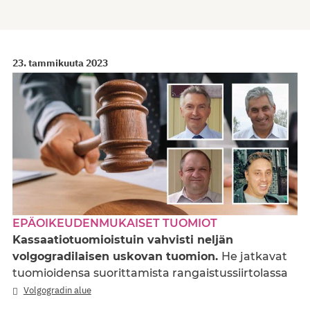
23. tammikuuta 2023
EPÄOIKEUDENMUKAISET TUOMIOT
Kassaatiotuomioistuin vahvisti neljän
volgogradilaisen uskovan tuomion.
He jatkavat
tuomioidensa suorittamista rangaistussiirtolassa
Volgogradin alue