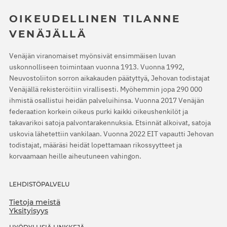
OIKEUDELLINEN TILANNE
VENÄJÄLLÄ
Venäjän viranomaiset myönsivät ensimmäisen luvan
uskonnolliseen toimintaan vuonna 1913. Vuonna 1992,
Neuvostoliiton sorron aikakauden päätyttyä, Jehovan todistajat
Venäjällä rekisteröitiin virallisesti. Myöhemmin jopa 290 000
ihmistä osallistui heidän palveluihinsa. Vuonna 2017 Venäjän
federaation korkein oikeus purki kaikki oikeushenkilöt ja
takavarikoi satoja palvontarakennuksia. Etsinnät alkoivat, satoja
uskovia lähetettiin vankilaan. Vuonna 2022 EIT vapautti Jehovan
todistajat, määräsi heidät lopettamaan rikossyytteet ja
korvaamaan heille aiheutuneen vahingon.
LEHDISTÖPALVELU
Tietoja meistä
Yksityisyys