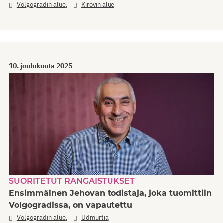
,
Volgogradin alue
Kirovin alue
10. joulukuuta 2025
SUORITETUT RANGAISTUKSET
Ensimmäinen Jehovan todistaja, joka tuomittiin
Volgogradissa, on vapautettu
,
Volgogradin alue
Udmurtia