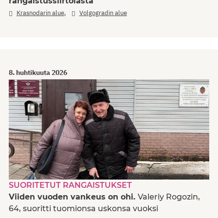
rangaistussiirtolasta
,
Krasnodarin alue
Volgogradin alue
8. huhtikuuta 2026
SUORITETUT RANGAISTUKSET
Viiden vuoden vankeus on ohi.
Valeriy Rogozin,
64, suoritti tuomionsa uskonsa vuoksi