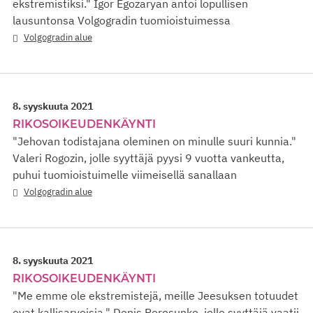
ekstremistiksi." Igor Egozaryan antoi lopullisen
lausuntonsa Volgogradin tuomioistuimessa
Volgogradin alue
8. syyskuuta 2021
RIKOSOIKEUDENKÄYNTI
"Jehovan todistajana oleminen on minulle suuri kunnia."
Valeri Rogozin, jolle syyttäjä pyysi 9 vuotta vankeutta,
puhui tuomioistuimelle viimeisellä sanallaan
Volgogradin alue
8. syyskuuta 2021
RIKOSOIKEUDENKÄYNTI
"Me emme ole ekstremistejä, meille Jeesuksen totuudet
ovat kallisarvoisia." Denis Peresunko, jolle syyttäjä vaatii