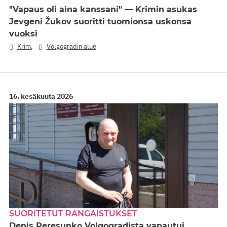
"Vapaus oli aina kanssani" — Krimin asukas
Jevgeni Žukov suoritti tuomionsa uskonsa
vuoksi
,
Krim
Volgogradin alue
16. kesäkuuta 2026
SUORITETUT RANGAISTUKSET
Denis Peresunko Volgogradista vapautui