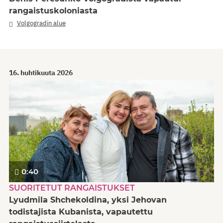
rangaistuskoloniasta
Volgogradin alue
16. huhtikuuta 2026
0:40
SUORITETUT RANGAISTUKSET
Lyudmila Shchekoldina, yksi Jehovan
todistajista Kubanista, vapautettu