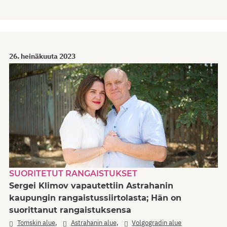
26. heinäkuuta 2023
SUORITETUT RANGAISTUKSET
Sergei Klimov vapautettiin Astrahanin
kaupungin rangaistussiirtolasta; Hän on
suorittanut rangaistuksensa
,
,
Tomskin alue
Astrahanin alue
Volgogradin alue