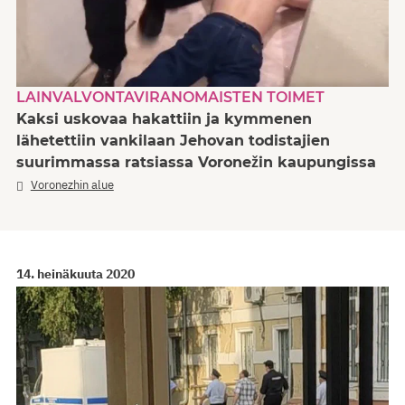
LAINVALVONTAVIRANOMAISTEN TOIMET
Kaksi uskovaa hakattiin ja kymmenen
lähetettiin vankilaan Jehovan todistajien
suurimmassa ratsiassa Voronežin kaupungissa
Voronezhin alue
14. heinäkuuta 2020