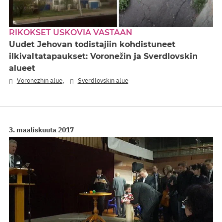
RIKOKSET USKOVIA VASTAAN
Uudet Jehovan todistajiin kohdistuneet
ilkivaltatapaukset: Voronežin ja Sverdlovskin
alueet
,
Voronezhin alue
Sverdlovskin alue
3. maaliskuuta 2017