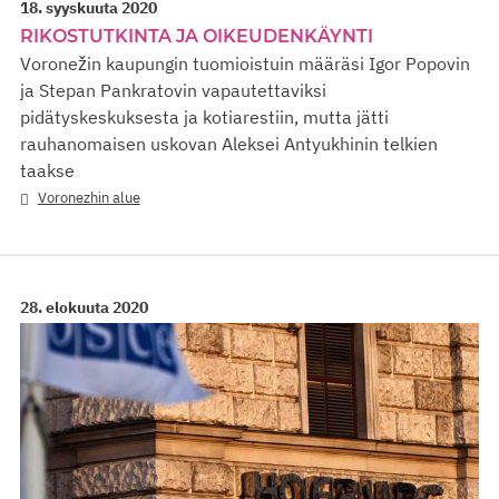
18. syyskuuta 2020
RIKOSTUTKINTA JA OIKEUDENKÄYNTI
Voronežin kaupungin tuomioistuin määräsi Igor Popovin
ja Stepan Pankratovin vapautettaviksi
pidätyskeskuksesta ja kotiarestiin, mutta jätti
rauhanomaisen uskovan Aleksei Antyukhinin telkien
taakse
Voronezhin alue
28. elokuuta 2020