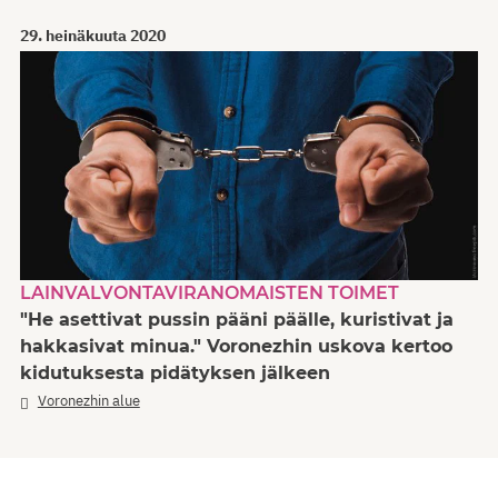
29. heinäkuuta 2020
LAINVALVONTAVIRANOMAISTEN TOIMET
"He asettivat pussin pääni päälle, kuristivat ja
hakkasivat minua." Voronezhin uskova kertoo
kidutuksesta pidätyksen jälkeen
Voronezhin alue