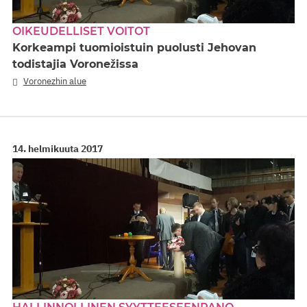
OIKEUDELLISET VOITOT
Korkeampi tuomioistuin puolusti Jehovan
todistajia Voronežissa
Voronezhin alue
14. helmikuuta 2017