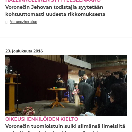
HALLINNOLLINEN SYYTTEESEENPANO
Voronežin Jehovan todistajia syytetään
kohtuuttomasti uudesta rikkomuksesta
Voronezhin alue
23. joulukuuta 2016
OIKEUSHENKILÖIDEN KIELTO
Voronežin tuomioistuin sulki silmänsä ilmeisiltä