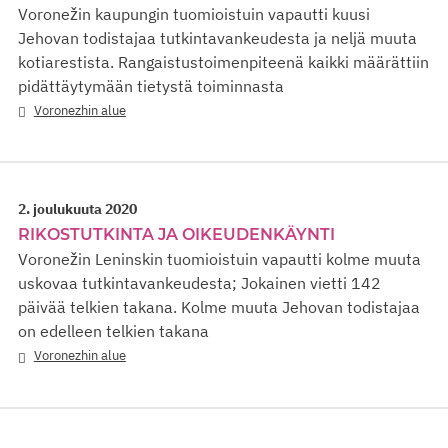
Voronežin kaupungin tuomioistuin vapautti kuusi
Jehovan todistajaa tutkintavankeudesta ja neljä muuta
kotiarestista. Rangaistustoimenpiteenä kaikki määrättiin
pidättäytymään tietystä toiminnasta
Voronezhin alue
2. joulukuuta 2020
RIKOSTUTKINTA JA OIKEUDENKÄYNTI
Voronežin Leninskin tuomioistuin vapautti kolme muuta
uskovaa tutkintavankeudesta; Jokainen vietti 142
päivää telkien takana. Kolme muuta Jehovan todistajaa
on edelleen telkien takana
Voronezhin alue