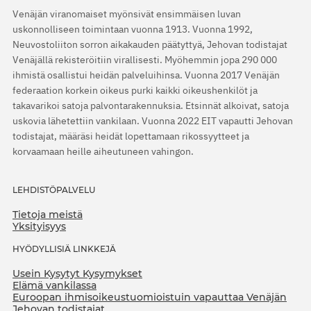
Venäjän viranomaiset myönsivät ensimmäisen luvan
uskonnolliseen toimintaan vuonna 1913. Vuonna 1992,
Neuvostoliiton sorron aikakauden päätyttyä, Jehovan todistajat
Venäjällä rekisteröitiin virallisesti. Myöhemmin jopa 290 000
ihmistä osallistui heidän palveluihinsa. Vuonna 2017 Venäjän
federaation korkein oikeus purki kaikki oikeushenkilöt ja
takavarikoi satoja palvontarakennuksia. Etsinnät alkoivat, satoja
uskovia lähetettiin vankilaan. Vuonna 2022 EIT vapautti Jehovan
todistajat, määräsi heidät lopettamaan rikossyytteet ja
korvaamaan heille aiheutuneen vahingon.
LEHDISTÖPALVELU
Tietoja meistä
Yksityisyys
HYÖDYLLISIÄ LINKKEJÄ
Usein Kysytyt Kysymykset
Elämä vankilassa
Euroopan ihmisoikeustuomioistuin vapauttaa Venäjän
Jehovan todistajat