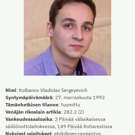
Nimi
:
Kolbanov Vladislav Sergeyevich
Syntymäpäivämäärä
:
27. marraskuuta 1992
Tämänhetkinen tilanne
:
tuomittu
Venäjän rikoslain artikla
:
282.2 (2)
Vankeudessaoloaika
:
2 Päivää
väliaikaisessa
säilöönottolaitoksessa,
149 Päivää
Kotiarestissa
Nykyiset rajoitukset
:
ehdollinen rangaistus