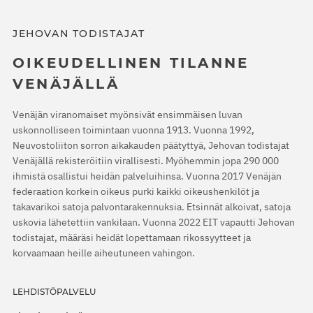
JEHOVAN TODISTAJAT
OIKEUDELLINEN TILANNE
VENÄJÄLLÄ
Venäjän viranomaiset myönsivät ensimmäisen luvan
uskonnolliseen toimintaan vuonna 1913. Vuonna 1992,
Neuvostoliiton sorron aikakauden päätyttyä, Jehovan todistajat
Venäjällä rekisteröitiin virallisesti. Myöhemmin jopa 290 000
ihmistä osallistui heidän palveluihinsa. Vuonna 2017 Venäjän
federaation korkein oikeus purki kaikki oikeushenkilöt ja
takavarikoi satoja palvontarakennuksia. Etsinnät alkoivat, satoja
uskovia lähetettiin vankilaan. Vuonna 2022 EIT vapautti Jehovan
todistajat, määräsi heidät lopettamaan rikossyytteet ja
korvaamaan heille aiheutuneen vahingon.
LEHDISTÖPALVELU