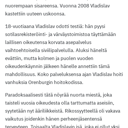
nuorempaan sisareensa. Vuonna 2008 Vladislav
kastettiin uuteen uskoonsa.
18-vuotiaana Vladislav odotti testiä: hän pyysi
sotilasrekisteröinti- ja värväystoimistoa täyttämään
laillisen oikeutensa korvata asepalvelus
vaihtoehtoisella siviilipalvelulla. Aluksi häneltä
evättiin, mutta kolmen ja puolen vuoden
oikeudenkäynnin jälkeen hänelle annettiin tämä
mahdollisuus. Koko palveluksensa ajan Vladislav hoiti
vanhuksia Orenburgin hoitokodissa.
Paradoksaalisesti tätä nöyrää nuorta miestä, joka
taisteli vuosia oikeudesta olla tarttumatta aseisiin,
syytetään nyt ääriliikkeistä. Rikossyytteellä oli vakava
vaikutus joidenkin hänen perheenjäsentensä
terveyteen. Toisaalta Vladislavin isä, joka ei ollut yksi