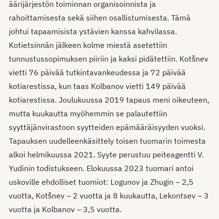
äärijärjestön toiminnan organisoinnista ja
rahoittamisesta sekä siihen osallistumisesta. Tämä
johtui tapaamisista ystävien kanssa kahvilassa.
Kotietsinnän jälkeen kolme miestä asetettiin
tunnustussopimuksen piiriin ja kaksi pidätettiin. Kotšnev
vietti 76 päivää tutkintavankeudessa ja 72 päivää
kotiarestissa, kun taas Kolbanov vietti 149 päivää
kotiarestissa. Joulukuussa 2019 tapaus meni oikeuteen,
mutta kuukautta myöhemmin se palautettiin
syyttäjänvirastoon syytteiden epämääräisyyden vuoksi.
Tapauksen uudelleenkäsittely toisen tuomarin toimesta
alkoi helmikuussa 2021. Syyte perustuu peiteagentti V.
Yudinin todistukseen. Elokuussa 2023 tuomari antoi
uskoville ehdolliset tuomiot: Logunov ja Zhugin – 2,5
vuotta, Kotšnev – 2 vuotta ja 8 kuukautta, Lekontsev – 3
vuotta ja Kolbanov – 3,5 vuotta.