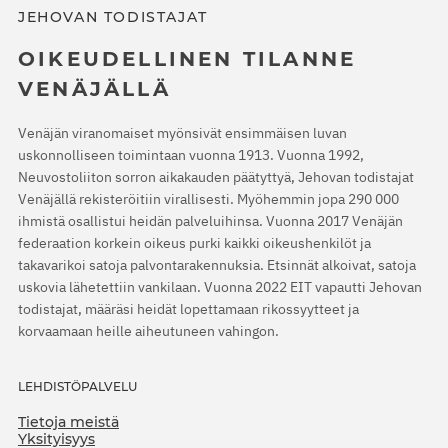
JEHOVAN TODISTAJAT
OIKEUDELLINEN TILANNE
VENÄJÄLLÄ
Venäjän viranomaiset myönsivät ensimmäisen luvan
uskonnolliseen toimintaan vuonna 1913. Vuonna 1992,
Neuvostoliiton sorron aikakauden päätyttyä, Jehovan todistajat
Venäjällä rekisteröitiin virallisesti. Myöhemmin jopa 290 000
ihmistä osallistui heidän palveluihinsa. Vuonna 2017 Venäjän
federaation korkein oikeus purki kaikki oikeushenkilöt ja
takavarikoi satoja palvontarakennuksia. Etsinnät alkoivat, satoja
uskovia lähetettiin vankilaan. Vuonna 2022 EIT vapautti Jehovan
todistajat, määräsi heidät lopettamaan rikossyytteet ja
korvaamaan heille aiheutuneen vahingon.
LEHDISTÖPALVELU
Tietoja meistä
Yksityisyys