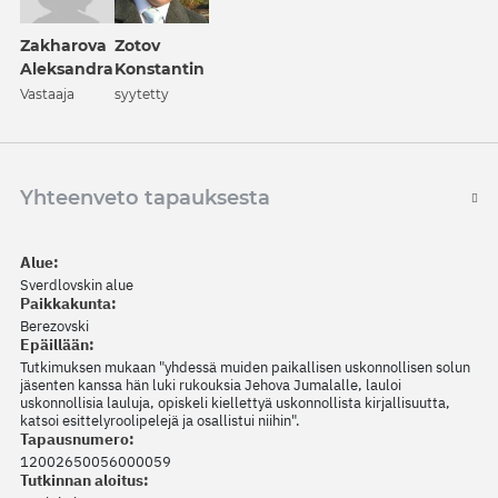
Zakharova
Zotov
Aleksandra
Konstantin
Vastaaja
syytetty
Yhteenveto tapauksesta
Alue:
Sverdlovskin alue
Paikkakunta:
Berezovski
Epäillään:
Tutkimuksen mukaan "yhdessä muiden paikallisen uskonnollisen solun
jäsenten kanssa hän luki rukouksia Jehova Jumalalle, lauloi
uskonnollisia lauluja, opiskeli kiellettyä uskonnollista kirjallisuutta,
katsoi esittelyroolipelejä ja osallistui niihin".
Tapausnumero:
12002650056000059
Tutkinnan aloitus: