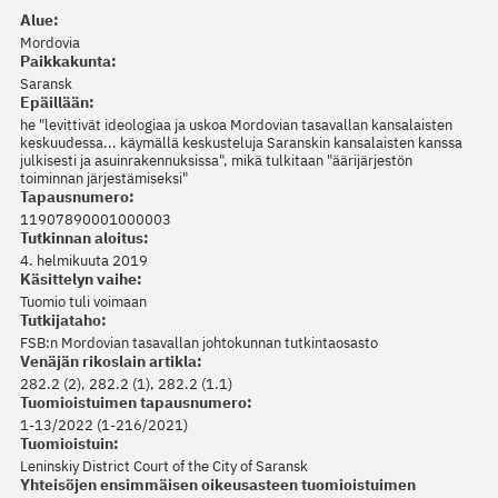
Alue:
Mordovia
Paikkakunta:
Saransk
Epäillään:
he "levittivät ideologiaa ja uskoa Mordovian tasavallan kansalaisten
keskuudessa... käymällä keskusteluja Saranskin kansalaisten kanssa
julkisesti ja asuinrakennuksissa", mikä tulkitaan "äärijärjestön
toiminnan järjestämiseksi"
Tapausnumero:
11907890001000003
Tutkinnan aloitus:
4. helmikuuta 2019
Käsittelyn vaihe:
Tuomio tuli voimaan
Tutkijataho:
FSB:n Mordovian tasavallan johtokunnan tutkintaosasto
Venäjän rikoslain artikla:
282.2 (2), 282.2 (1), 282.2 (1.1)
Tuomioistuimen tapausnumero:
1-13/2022 (1-216/2021)
Tuomioistuin:
Leninskiy District Court of the City of Saransk
Yhteisöjen ensimmäisen oikeusasteen tuomioistuimen