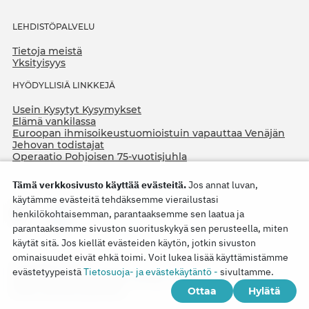
LEHDISTÖPALVELU
Tietoja meistä
Yksityisyys
HYÖDYLLISIÄ LINKKEJÄ
Usein Kysytyt Kysymykset
Elämä vankilassa
Euroopan ihmisoikeustuomioistuin vapauttaa Venäjän
Jehovan todistajat
Operaatio Pohjoisen 75-vuotisjuhla
Tämä verkkosivusto käyttää evästeitä.
Jos annat luvan,
käytämme evästeitä tehdäksemme vierailustasi
henkilökohtaisemman, parantaaksemme sen laatua ja
parantaaksemme sivuston suorituskykyä sen perusteella, miten
käytät sitä. Jos kiellät evästeiden käytön, jotkin sivuston
ominaisuudet eivät ehkä toimi. Voit lukea lisää käyttämistämme
Copyright © 2026
evästetyypeistä
Tietosuoja- ja evästekäytäntö -
sivultamme.
Watch Tower Bible and Tract Society of Korea.
Ottaa
Hylätä
Kaikki oikeudet pidätetään.