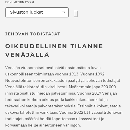
DOKUMENTIN TYYPPI
Sivuston luokat
JEHOVAN TODISTAJAT
OIKEUDELLINEN TILANNE
VENÄJÄLLÄ
Venäjän viranomaiset myönsivät ensimmäisen luvan
uskonnolliseen toimintaan vuonna 1913. Vuonna 1992,
Neuvostoliiton sorron aikakauden päätyttyä, Jehovan todistajat
Venäjällä rekisteröitiin virallisesti. Myöhemmin jopa 290 000
ihmistä osallistui heidän palveluihinsa. Vuonna 2017 Venäjän
federaation korkein oikeus purki kaikki oikeushenkilöt ja
takavarikoi satoja palvontarakennuksia. Etsinnät alkoivat, satoja
uskovia lähetettiin vankilaan. Vuonna 2022 EIT vapautti Jehovan
todistajat, määräsi heidät lopettamaan rikossyytteet ja
korvaamaan heille aiheutuneen vahingon.