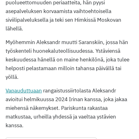
puolueettomuuden periaatteita, hän pyysi
asepalveluksen korvaamista vaihtoehtoisella
siviilipalveluksella ja teki sen Himkissä Moskovan
lähellä.
Myöhemmin Aleksandr muutti Saranskiin, jossa hän
työskenteli huonekaluteollisuudessa. Ystäviensä
keskuudessa hänellä on maine henkilönä, joka tulee
helposti pelastamaan milloin tahansa päivällä tai
yöllä.
Vapauduttuaan
rangaistussiirtolasta Aleksandr
avioitui helmikuussa 2024 Irinan kanssa, joka jakaa
miehensä näkemykset. Pariskunta rakastaa
matkustaa, urheilla yhdessä ja vaeltaa ystävien
kanssa.