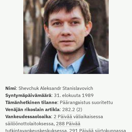
Nimi
:
Shevchuk Aleksandr Stanislavovich
Syntymäpäivämäärä
:
31. elokuuta 1989
Tämänhetkinen tilanne
:
Päärangaistus suoritettu
Venäjän rikoslain artikla
:
282.2 (2)
Vankeudessaoloaika
:
2 Päivää
väliaikaisessa
säilöönottolaitoksessa,
288 Päivää
tutkintavankeuskeskuksessa,
291 Päivää
siirtokunnassa