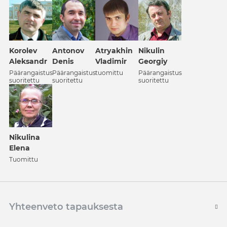
Korolev
Antonov
Atrуakhin
Nikulin
Aleksandr
Denis
Vladimir
Georgiy
Päärangaistus
Päärangaistus
tuomittu
Päärangaistus
suoritettu
suoritettu
suoritettu
Nikulina
Elena
Tuomittu
Yhteenveto tapauksesta