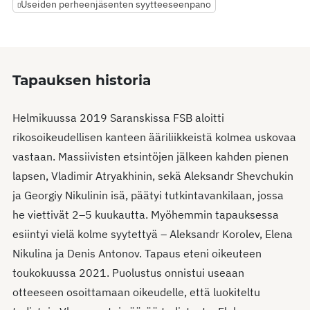
Useiden perheenjäsenten syytteeseenpano
Tapauksen historia
Helmikuussa 2019 Saranskissa FSB aloitti
rikosoikeudellisen kanteen ääriliikkeistä kolmea uskovaa
vastaan. Massiivisten etsintöjen jälkeen kahden pienen
lapsen, Vladimir Atryakhinin, sekä Aleksandr Shevchukin
ja Georgiy Nikulinin isä, päätyi tutkintavankilaan, jossa
he viettivät 2–5 kuukautta. Myöhemmin tapauksessa
esiintyi vielä kolme syytettyä – Aleksandr Korolev, Elena
Nikulina ja Denis Antonov. Tapaus eteni oikeuteen
toukokuussa 2021. Puolustus onnistui useaan
otteeseen osoittamaan oikeudelle, että luokiteltu