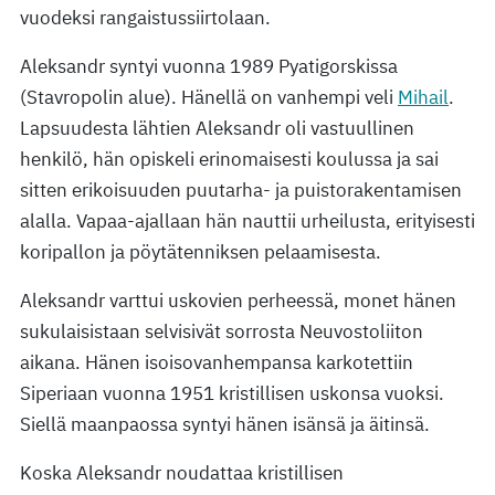
vuodeksi rangaistussiirtolaan.
Aleksandr syntyi vuonna 1989 Pyatigorskissa
(Stavropolin alue). Hänellä on vanhempi veli
Mihail
.
Lapsuudesta lähtien Aleksandr oli vastuullinen
henkilö, hän opiskeli erinomaisesti koulussa ja sai
sitten erikoisuuden puutarha- ja puistorakentamisen
alalla. Vapaa-ajallaan hän nauttii urheilusta, erityisesti
koripallon ja pöytätenniksen pelaamisesta.
Aleksandr varttui uskovien perheessä, monet hänen
sukulaisistaan selvisivät sorrosta Neuvostoliiton
aikana. Hänen isoisovanhempansa karkotettiin
Siperiaan vuonna 1951 kristillisen uskonsa vuoksi.
Siellä maanpaossa syntyi hänen isänsä ja äitinsä.
Koska Aleksandr noudattaa kristillisen