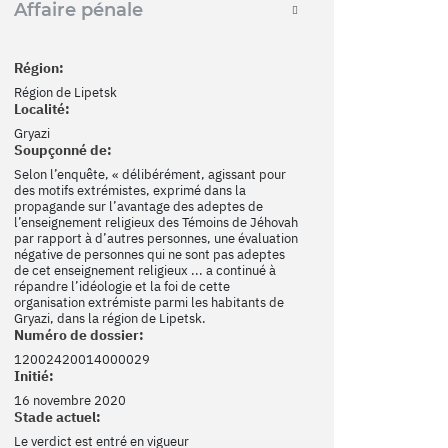
Affaire pénale
Région:
Région de Lipetsk
Localité:
Gryazi
Soupçonné de:
Selon l’enquête, « délibérément, agissant pour
des motifs extrémistes, exprimé dans la
propagande sur l’avantage des adeptes de
l’enseignement religieux des Témoins de Jéhovah
par rapport à d’autres personnes, une évaluation
négative de personnes qui ne sont pas adeptes
de cet enseignement religieux ... a continué à
répandre l’idéologie et la foi de cette
organisation extrémiste parmi les habitants de
Gryazi, dans la région de Lipetsk.
Numéro de dossier:
12002420014000029
Initié:
16 novembre 2020
Stade actuel:
Le verdict est entré en vigueur