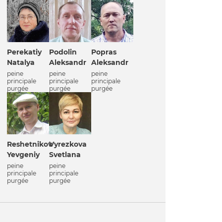
Perekatiy
Podolin
Popras
Natalya
Aleksandr
Aleksandr
peine
peine
peine
principale
principale
principale
purgée
purgée
purgée
Reshetnikov
Vyrezkova
Yevgeniy
Svetlana
peine
peine
principale
principale
purgée
purgée