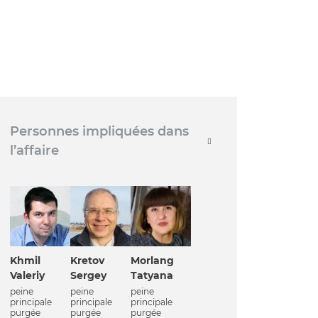
Personnes impliquées dans
l’affaire
Khmil
Kretov
Morlang
Valeriy
Sergey
Tatyana
peine
peine
peine
principale
principale
principale
purgée
purgée
purgée