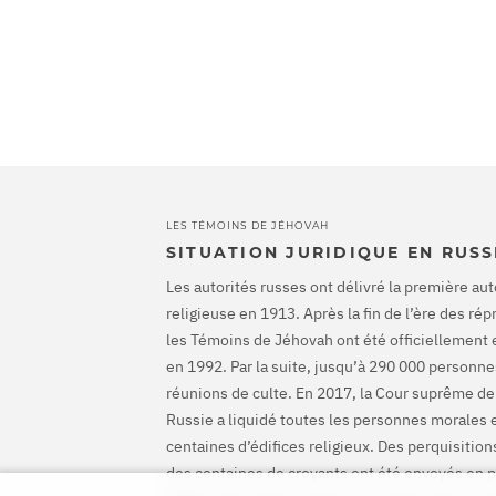
LES TÉMOINS DE JÉHOVAH
SITUATION JURIDIQUE EN RUSS
Les autorités russes ont délivré la première aut
religieuse en 1913. Après la fin de l’ère des ré
les Témoins de Jéhovah ont été officiellement 
en 1992. Par la suite, jusqu’à 290 000 personnes
réunions de culte. En 2017, la Cour suprême de
Russie a liquidé toutes les personnes morales 
centaines d’édifices religieux. Des perquisiti
des centaines de croyants ont été envoyés en p