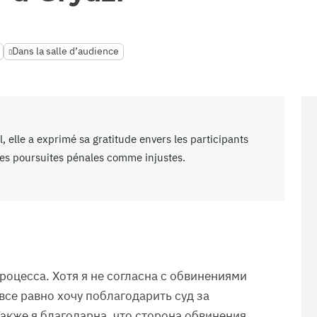
Dans la salle d’audience
, elle a exprimé sa gratitude envers les participants
 ses poursuites pénales comme injustes.
роцесса. Хотя я не согласна с обвинениями
 все равно хочу поблагодарить суд за
акже я благодарна, что сторона обвинения