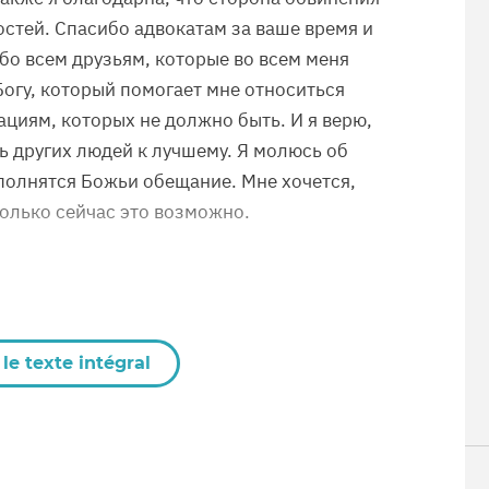
стей. Спасибо адвокатам за ваше время и
бо всем друзьям, которые во всем меня
огу, который помогает мне относиться
ациям, которых не должно быть. И я верю,
ь других людей к лучшему. Я молюсь об
полнятся Божьи обещание. Мне хочется,
олько сейчас это возможно.
le texte intégral