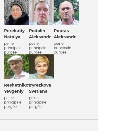
Perekatiy
Podolin
Popras
Natalya
Aleksandr
Aleksandr
peine
peine
peine
principale
principale
principale
purgée
purgée
purgée
Reshetnikov
Vyrezkova
Yevgeniy
Svetlana
peine
peine
principale
principale
purgée
purgée