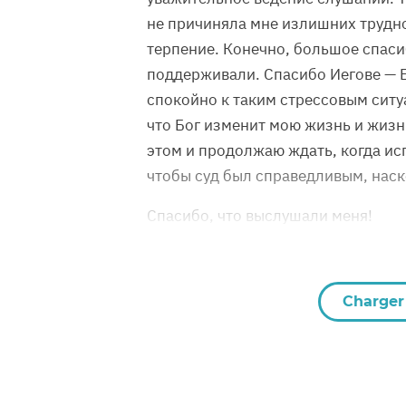
не причиняла мне излишних трудно
терпение. Конечно, большое спаси
поддерживали. Спасибо Иегове — Б
спокойно к таким стрессовым ситу
что Бог изменит мою жизнь и жизн
этом и продолжаю ждать, когда ис
чтобы суд был справедливым, наск
Спасибо, что выслушали меня!
Charger 