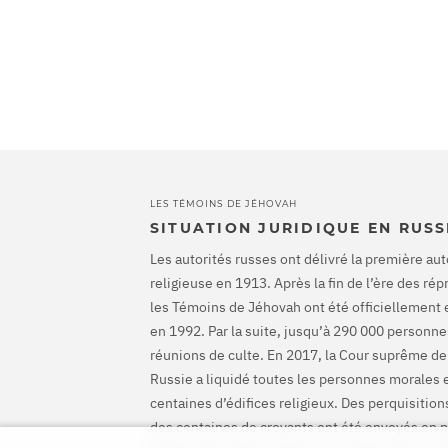
LES TÉMOINS DE JÉHOVAH
SITUATION JURIDIQUE EN RUSS
Les autorités russes ont délivré la première aut
religieuse en 1913. Après la fin de l’ère des ré
les Témoins de Jéhovah ont été officiellement 
en 1992. Par la suite, jusqu’à 290 000 personnes
réunions de culte. En 2017, la Cour suprême de
Russie a liquidé toutes les personnes morales 
centaines d’édifices religieux. Des perquisiti
des centaines de croyants ont été envoyés en p