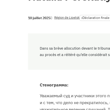
Région de Lipetsk
Déclaration finale
10 juillet 2025
Dans sa brève allocution devant le tribunal
au procès et a réitéré qu’elle considérait
Стенограмма:
Уважаемый суд и участники этого п
и с тем, что дело не прекратилось,
уважительное ведение слушаний. Т