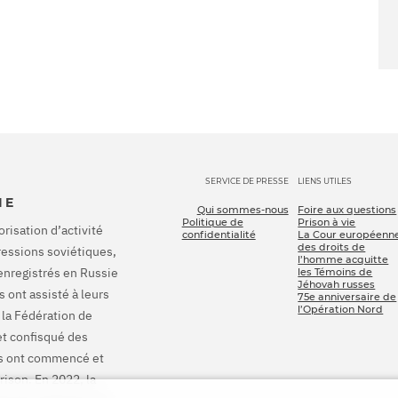
SERVICE DE PRESSE
LIENS UTILES
IE
Qui sommes-nous
Foire aux questions
Politique de
Prison à vie
orisation d’activité
confidentialité
La Cour européenn
des droits de
pressions soviétiques,
l’homme acquitte
enregistrés en Russie
les Témoins de
Jéhovah russes
 ont assisté à leurs
75e anniversaire de
l’Opération Nord
 la Fédération de
et confisqué des
ons ont commencé et
rison. En 2022, la