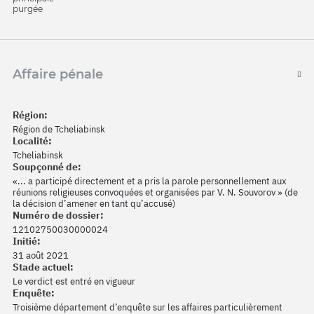
purgée
Affaire pénale
Région:
Région de Tcheliabinsk
Localité:
Tcheliabinsk
Soupçonné de:
«... a participé directement et a pris la parole personnellement aux
réunions religieuses convoquées et organisées par V. N. Souvorov » (de
la décision d’amener en tant qu’accusé)
Numéro de dossier:
12102750030000024
Initié:
31 août 2021
Stade actuel:
Le verdict est entré en vigueur
Enquête:
Troisième département d’enquête sur les affaires particulièrement