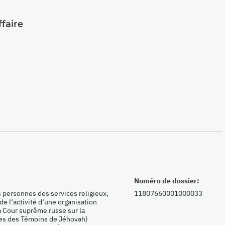
faire
Numéro de dossier:
s personnes des services religieux,
11807660001000033
de l’activité d’une organisation
la Cour suprême russe sur la
ées des Témoins de Jéhovah)