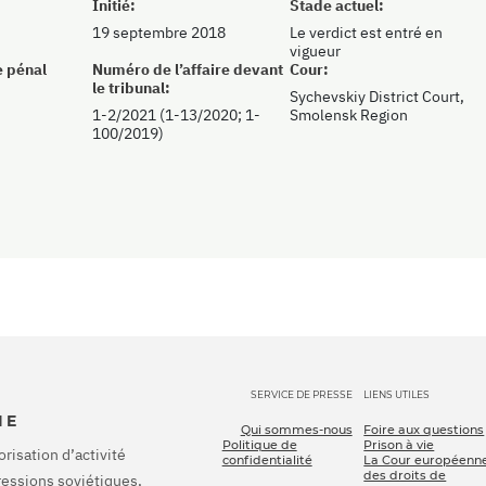
Initié:
Stade actuel:
19 septembre 2018
Le verdict est entré en
vigueur
e pénal
Numéro de l’affaire devant
Cour:
le tribunal:
Sychevskiy District Court,
1-2/2021 (1-13/2020; 1-
Smolensk Region
100/2019)
SERVICE DE PRESSE
LIENS UTILES
IE
Qui sommes-nous
Foire aux questions
Politique de
Prison à vie
orisation d’activité
confidentialité
La Cour européenn
des droits de
pressions soviétiques,