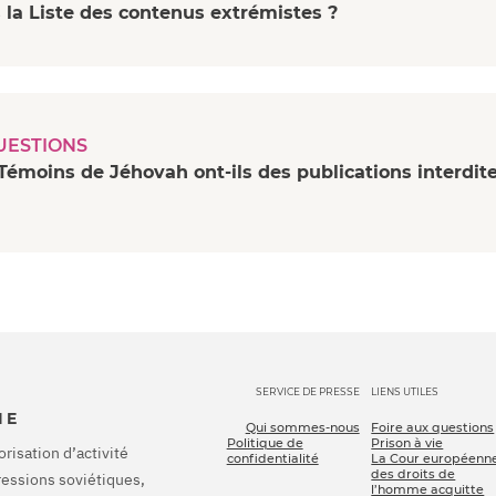
 la Liste des contenus extrémistes ?
UESTIONS
Témoins de Jéhovah ont-ils des publications interdit
SERVICE DE PRESSE
LIENS UTILES
IE
Qui sommes-nous
Foire aux questions
Politique de
Prison à vie
orisation d’activité
confidentialité
La Cour européenn
des droits de
pressions soviétiques,
l’homme acquitte