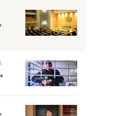
r
E
ré
c