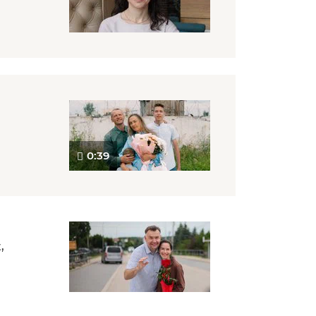
0:39
,