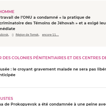
’HOMME
travail de l’ONU a condamné « la pratique de
criminatoire des Témoins de Jéhovah » et a exigé leu
mmédiate
,
,
ibirsk
Région de Tomsk
encore 11...
UR DES COLONIES PÉNITENTIAIRES ET DES CENTRES D
fusée : le croyant gravement malade ne sera pas libé
nticipée
JUSTES
ina de Prokopyevsk a été condamnée à une peine ave