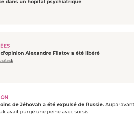
ce dans un hôpital psychiatrique
GÉES
 d’opinion Alexandre Filatov a été libéré
snoïarsk
ION
oins de Jéhovah a été expulsé de Russie.
Auparavant
uk avait purgé une peine avec sursis