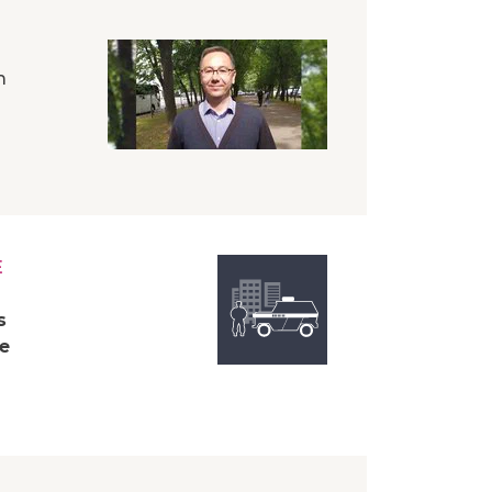
n
E
s
ée